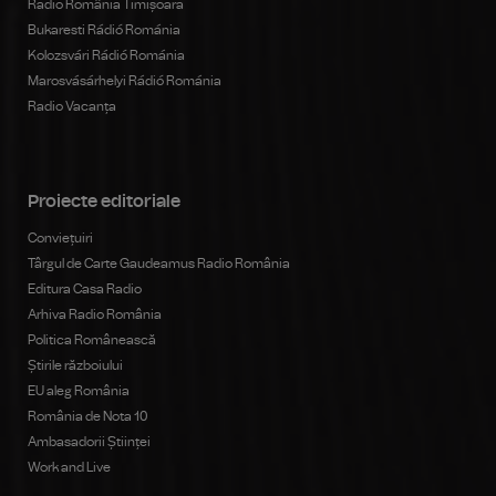
Radio România Timișoara
Bukaresti Rádió Románia
Kolozsvári Rádió Románia
Marosvásárhelyi Rádió Románia
Radio Vacanța
Proiecte editoriale
Conviețuiri
Târgul de Carte Gaudeamus Radio România
Editura Casa Radio
Arhiva Radio România
Politica Românească
Știrile războiului
EU aleg România
România de Nota 10
Ambasadorii Științei
Work and Live