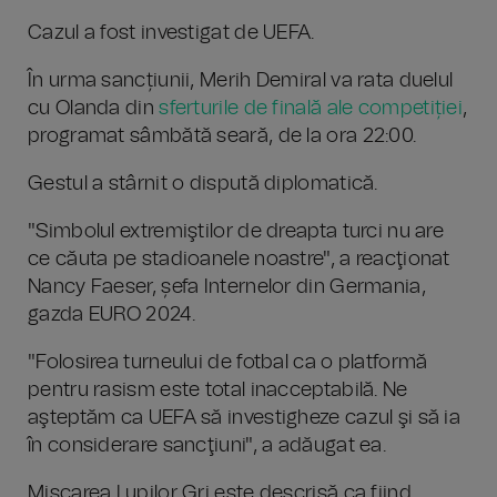
Cazul a fost investigat de UEFA.
În urma sancțiunii, Merih Demiral va rata duelul
cu Olanda din
sferturile de finală ale competiției
,
programat sâmbătă seară, de la ora 22:00.
Gestul a stârnit o dispută diplomatică.
"Simbolul extremiştilor de dreapta turci nu are
ce căuta pe stadioanele noastre", a reacţionat
Nancy Faeser, șefa Internelor din Germania,
gazda EURO 2024.
"Folosirea turneului de fotbal ca o platformă
pentru rasism este total inacceptabilă. Ne
aşteptăm ca UEFA să investigheze cazul şi să ia
în considerare sancţiuni", a adăugat ea.
Mişcarea Lupilor Gri este descrisă ca fiind