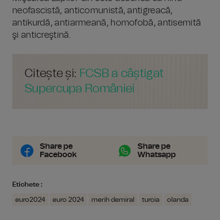
neofascistă, anticomunistă, antigreacă,
antikurdă, antiarmeană, homofobă, antisemită
şi anticreştină.
Citește și:
FCSB a câștigat
Supercupa României
Share pe
Share pe
Facebook
Whatsapp
Etichete :
euro2024
euro 2024
merih demiral
turcia
olanda