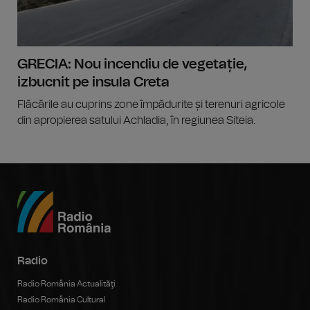
GRECIA: Nou incendiu de vegetație,
izbucnit pe insula Creta
Flăcările au cuprins zone împădurite și terenuri agricole
din apropierea satului Achladia, în regiunea Siteia.
Radio
Radio România Actualităţi
Radio România Cultural