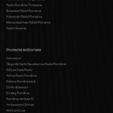
Radio România Timișoara
Bukaresti Rádió Románia
Kolozsvári Rádió Románia
Marosvásárhelyi Rádió Románia
Radio Vacanța
Proiecte editoriale
Conviețuiri
Târgul de Carte Gaudeamus Radio România
Editura Casa Radio
Arhiva Radio România
Politica Românească
Știrile războiului
EU aleg România
România de Nota 10
Ambasadorii Științei
Work and Live