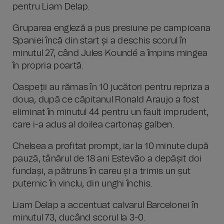
pentru Liam Delap.
Gruparea engleză a pus presiune pe campioana
Spaniei încă din start și a deschis scorul în
minutul 27, când Jules Koundé a împins mingea
în propria poartă.
Oaspeții au rămas în 10 jucători pentru repriza a
doua, după ce căpitanul Ronald Araujo a fost
eliminat în minutul 44 pentru un fault imprudent,
care i-a adus al doilea cartonaș galben.
Chelsea a profitat prompt, iar la 10 minute după
pauză, tânărul de 18 ani Estevão a depășit doi
fundași, a pătruns în careu și a trimis un șut
puternic în vinclu, din unghi închis.
Liam Delap a accentuat calvarul Barcelonei în
minutul 73, ducând scorul la 3-0.