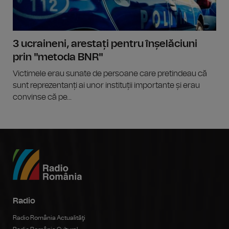
3 ucraineni, arestați pentru înșelăciuni
prin "metoda BNR"
Victimele erau sunate de persoane care pretindeau că
sunt reprezentanți ai unor instituții importante și erau
convinse că pe...
Radio
Radio România Actualităţi