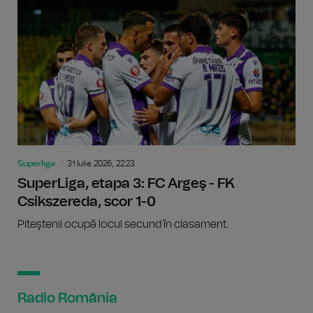
Superliga
31 Iulie 2026, 22:23
SuperLiga, etapa 3: FC Argeş - FK
Csikszereda, scor 1-0
Piteştenii ocupă locul secund în clasament.
Radio România