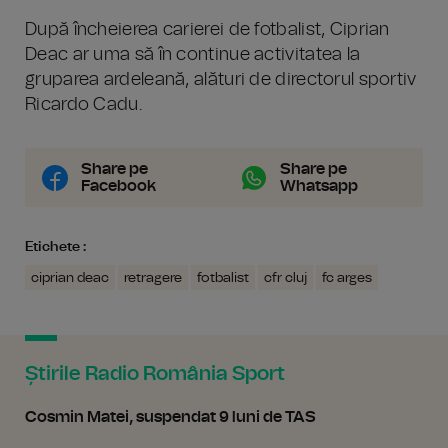
După încheierea carierei de fotbalist, Ciprian
Deac ar uma să în continue activitatea la
gruparea ardeleană, alături de directorul sportiv
Ricardo Cadu.
Share pe
Share pe
Facebook
Whatsapp
Etichete :
ciprian deac
retragere
fotbalist
cfr cluj
fc arges
Știrile Radio România Sport
Cosmin Matei, suspendat 9 luni de TAS