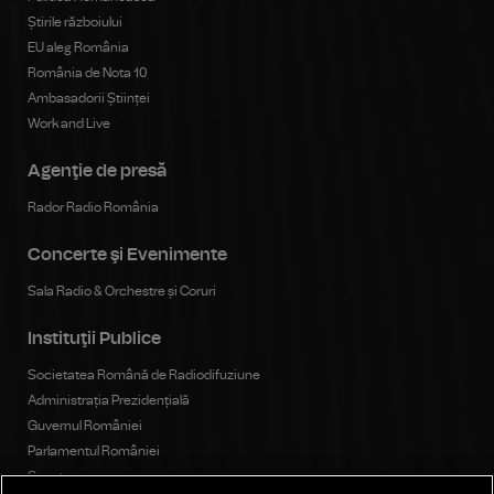
Știrile războiului
EU aleg România
România de Nota 10
Ambasadorii Științei
Work and Live
Agenţie de presă
Rador Radio România
Concerte şi Evenimente
Sala Radio & Orchestre și Coruri
Instituţii Publice
Societatea Română de Radiodifuziune
Administrația Prezidențială
Guvernul României
Parlamentul României
Senat