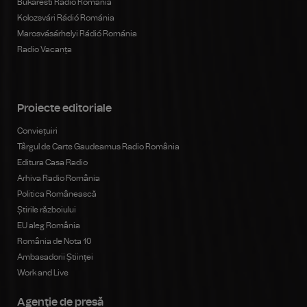
Bukaresti Rádió Románia
Kolozsvári Rádió Románia
Marosvásárhelyi Rádió Románia
Radio Vacanța
Proiecte editoriale
Conviețuiri
Târgul de Carte Gaudeamus Radio România
Editura Casa Radio
Arhiva Radio România
Politica Românească
Știrile războiului
EU aleg România
România de Nota 10
Ambasadorii Științei
Work and Live
Agenţie de presă