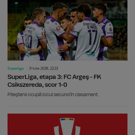
Superliga
31 Iulie 2026, 22:23
SuperLiga, etapa 3: FC Argeş - FK
Csikszereda, scor 1-0
Piteştenii ocupă locul secund în clasament.