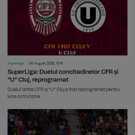
Superliga
04 August 2026, 10:41
SuperLiga: Duelul concitadinelor CFR și
“U” Cluj, reprogramat
Duelul dintre CFR și “U” Cluj a fost reprogramat pentru
luna octombrie.