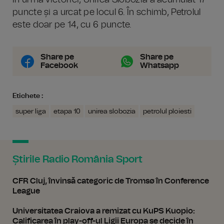
În urma victoriei, Unirea Slobozia a acumulat 17
puncte și a urcat pe locul 6. În schimb, Petrolul
este doar pe 14, cu 6 puncte.
Share pe
Share pe
Facebook
Whatsapp
Etichete :
super liga
etapa 10
unirea slobozia
petrolul ploiesti
Știrile Radio România Sport
CFR Cluj, învinsă categoric de Tromsø în Conference
League
Universitatea Craiova a remizat cu KuPS Kuopio:
Calificarea în play-off-ul Ligii Europa se decide în