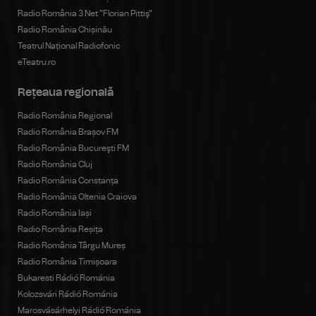
Radio România 3 Net "Florian Pittiş"
Radio România Chișinău
Teatrul Național Radiofonic
eTeatru.ro
Rețeaua regională
Radio România Regional
Radio România Brașov FM
Radio România Bucureşti FM
Radio România Cluj
Radio România Constanța
Radio România Oltenia Craiova
Radio România Iași
Radio România Reșița
Radio România Târgu Mureș
Radio România Timișoara
Bukaresti Rádió Románia
Kolozsvári Rádió Románia
Marosvásárhelyi Rádió Románia