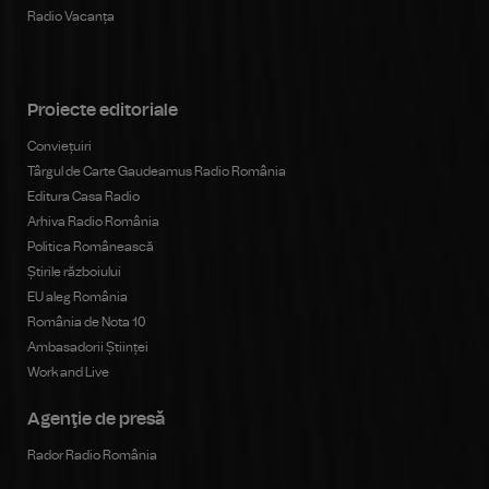
Radio Vacanța
Proiecte editoriale
Conviețuiri
Târgul de Carte Gaudeamus Radio România
Editura Casa Radio
Arhiva Radio România
Politica Românească
Știrile războiului
EU aleg România
România de Nota 10
Ambasadorii Științei
Work and Live
Agenţie de presă
Rador Radio România