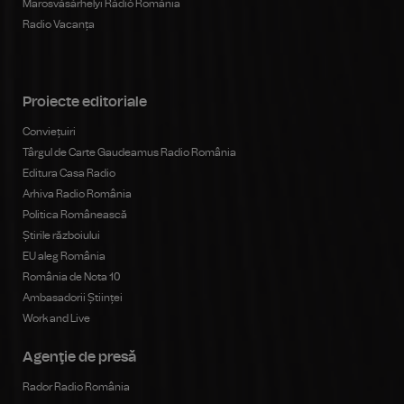
Marosvásárhelyi Rádió Románia
Radio Vacanța
Proiecte editoriale
Conviețuiri
Târgul de Carte Gaudeamus Radio România
Editura Casa Radio
Arhiva Radio România
Politica Românească
Știrile războiului
EU aleg România
România de Nota 10
Ambasadorii Științei
Work and Live
Agenţie de presă
Rador Radio România