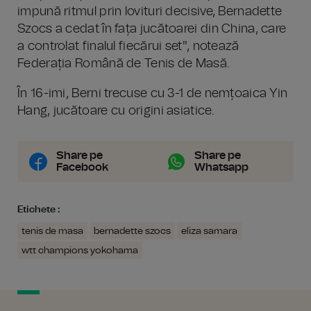
impună ritmul prin lovituri decisive, Bernadette
Szocs a cedat în fața jucătoarei din China, care
a controlat finalul fiecărui set", notează
Federația Română de Tenis de Masă.
În 16-imi, Berni trecuse cu 3-1 de nemțoaica Yin
Hang, jucătoare cu origini asiatice.
Share pe
Share pe
Facebook
Whatsapp
Etichete :
tenis de masa
bernadette szocs
eliza samara
wtt champions yokohama