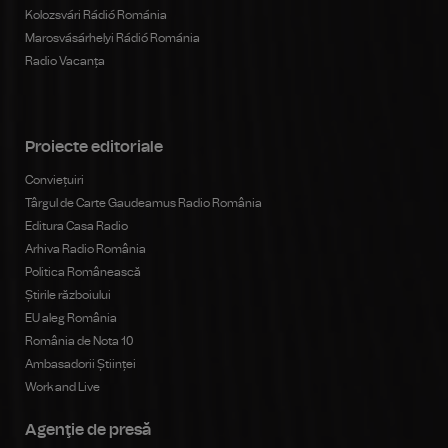
Kolozsvári Rádió Románia
Marosvásárhelyi Rádió Románia
Radio Vacanța
Proiecte editoriale
Conviețuiri
Târgul de Carte Gaudeamus Radio România
Editura Casa Radio
Arhiva Radio România
Politica Românească
Știrile războiului
EU aleg România
România de Nota 10
Ambasadorii Științei
Work and Live
Agenţie de presă