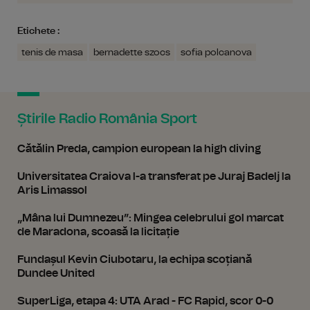
Etichete :
tenis de masa
bernadette szocs
sofia polcanova
Știrile Radio România Sport
Cătălin Preda, campion european la high diving
Universitatea Craiova l-a transferat pe Juraj Badelj la
Aris Limassol
„Mâna lui Dumnezeu”: Mingea celebrului gol marcat
de Maradona, scoasă la licitație
Fundașul Kevin Ciubotaru, la echipa scoțiană
Dundee United
SuperLiga, etapa 4: UTA Arad - FC Rapid, scor 0-0