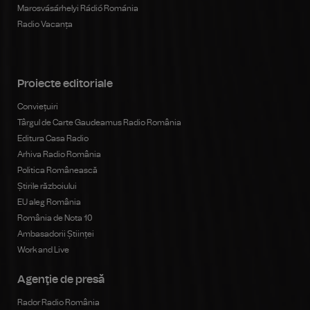
Marosvásárhelyi Rádió Románia
Radio Vacanța
Proiecte editoriale
Conviețuiri
Târgul de Carte Gaudeamus Radio România
Editura Casa Radio
Arhiva Radio România
Politica Românească
Știrile războiului
EU aleg România
România de Nota 10
Ambasadorii Științei
Work and Live
Agenţie de presă
Rador Radio România