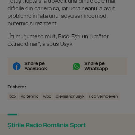
Totuși, lupta s-a dovedit una dintre cele mai
dificile din cariera sa, iar ucraineanul a avut
probleme în fața unui adversar incomod,
puternic și rezistent.
„Îți mulțumesc mult, Rico. Ești un luptător
extraordinar”, a spus Usyk.
Share pe
Share pe
Facebook
Whatsapp
Etichete :
box
ko tehnic
wbc
oleksandr usyk
rico verhoeven
Știrile Radio România Sport