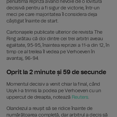
penultima repriză având nevoie de o lovitură
decisivă pentru a fi sigur de victorie, într-un
meci pe care majoritatea îl considera deja
câștigat înainte de start.
Cartonașele publicate ulterior de revista The
Ring arătau că doi dintre cei trei arbitri aveau
egalitate, 95-95, înaintea reprizei a 11-a din 12, în
timp ce al treilea îl vedea pe Verhoeven în
avantaj, 96-94.
Oprit la 2 minute și 59 de secunde
Momentul decisiv a venit chiar la final, când
Usyk l-a trimis la podea pe Verhoeven cu un
uppercut de dreapta, notează
Reuters
.
Olandezul a reușit să se ridice înainte de
numărătoarea completă, dar arbitrul a decis să