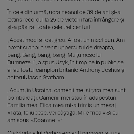
În cele din urmă, ucraineanul de 39 de ani și-a
extins recordul la 25 de victorii fără înfrângere și
și-a păstrat toate cele trei centuri.
„Acest meci a fost greu. A fost un meci bun. Am
boxat și apoi a venit uppercutul de dreapta,
bang. Bang, bang, bang. Mulțumesc lui
Dumnezeu”, a spus Usyk, în timp ce în public se
aflau fostul campion britanic Anthony Joshua și
actorul Jason Statham.
„Acum, în Ucraina, oamenii mei și țara mea sunt
bombardați. Oamenii mei stau în adăposturi.
Familia mea. Fiica mea mi-a trimis un mesaj:
«Tata, te iubesc, vei câștiga. Mi-e frică.» Și eu
am spus: «Doamne...»”
O victorie a lui Verhoeven ar fi reprezentat una