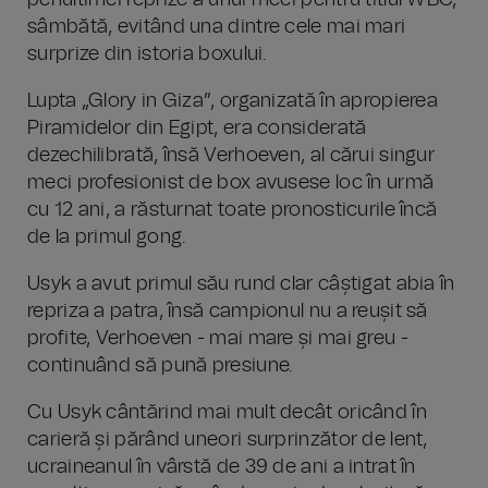
penultimei reprize a unui meci pentru titlul WBC,
sâmbătă, evitând una dintre cele mai mari
surprize din istoria boxului.
Lupta „Glory in Giza”, organizată în apropierea
Piramidelor din Egipt, era considerată
dezechilibrată, însă Verhoeven, al cărui singur
meci profesionist de box avusese loc în urmă
cu 12 ani, a răsturnat toate pronosticurile încă
de la primul gong.
Usyk a avut primul său rund clar câștigat abia în
repriza a patra, însă campionul nu a reușit să
profite, Verhoeven - mai mare și mai greu -
continuând să pună presiune.
Cu Usyk cântărind mai mult decât oricând în
carieră și părând uneori surprinzător de lent,
ucraineanul în vârstă de 39 de ani a intrat în