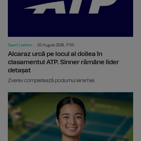
Sport | extern
03 August 2026, 17:50
Alcaraz urcă pe locul al doilea în
clasamentul ATP. Sinner rămâne lider
detașat
Zverev completează podiumul ierarhiei.