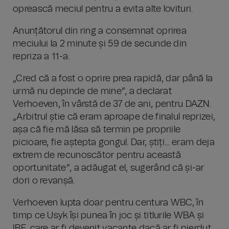
oprească meciul pentru a evita alte lovituri.
Anunțătorul din ring a consemnat oprirea
meciului la 2 minute și 59 de secunde din
repriza a 11-a.
„Cred că a fost o oprire prea rapidă, dar până la
urmă nu depinde de mine”, a declarat
Verhoeven, în vârstă de 37 de ani, pentru DAZN.
„Arbitrul știe că eram aproape de finalul reprizei,
așa că fie mă lăsa să termin pe propriile
picioare, fie aștepta gongul. Dar, știți... eram deja
extrem de recunoscător pentru această
oportunitate”, a adăugat el, sugerând că și-ar
dori o revanșă.
Verhoeven lupta doar pentru centura WBC, în
timp ce Usyk își punea în joc și titlurile WBA și
IBF, care ar fi devenit vacante dacă ar fi pierdut.