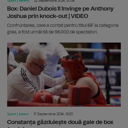
Sport | extern
22 Septembrie 2024, 07:08
Box: Daniel Dubois îl învinge pe Anthony
Joshua prin knock-out | VIDEO
Confruntarea, care a contat pentru titlul IBF la categoria
grea, a fost urmărită de 96.000 de spectatori.
Sport | intern
17 Septembrie 2024, 12:03
Constanța găzduiește două gale de box