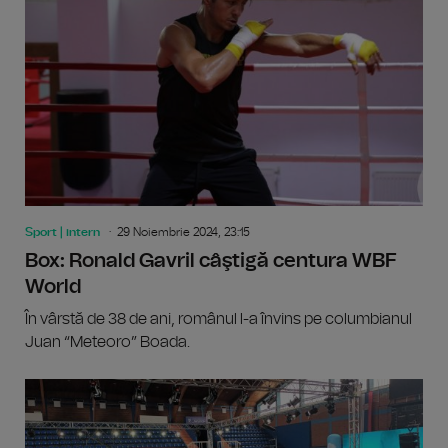
Sport | intern
29 Noiembrie 2024, 23:15
Box: Ronald Gavril câştigă centura WBF
World
În vârstă de 38 de ani, românul l-a învins pe columbianul
Juan “Meteoro” Boada.