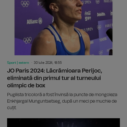
Sport | extern
30 Iulie 2024, 18:55
JO Paris 2024: Lăcrămioara Perijoc,
eliminată din primul tur al turneului
olimpic de box
Pugilista tricoloră a fost învinsă la puncte de mongoleza
Enkhjargal Munguntsetseg, după un meci pe muchie de
cuțit.