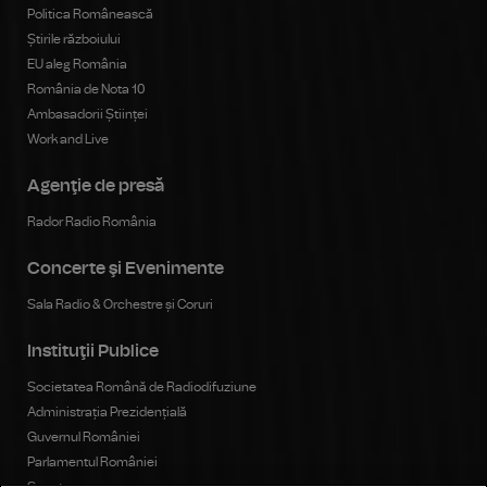
Politica Românească
Știrile războiului
EU aleg România
România de Nota 10
Ambasadorii Științei
Work and Live
Agenţie de presă
Rador Radio România
Concerte şi Evenimente
Sala Radio & Orchestre și Coruri
Instituţii Publice
Societatea Română de Radiodifuziune
Administrația Prezidențială
Guvernul României
Parlamentul României