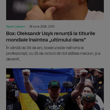
Sport | extern
26 Iunie 2026, 21:53
Box: Oleksandr Usyk renunță la titlurile
mondiale înaintea „ultimului dans”
În vârstă de 39 de ani, boxerul este neînvins la
profesioniști, cu 25 de victorii din tot atâtea meciuri, și a
devenit...