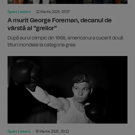
Sport | extern
22 Martie 2025, 05:57
A murit George Foreman, decanul de
vârstă al "greilor"
După aurul olimpic din 1968, americanul a cucerit două
titluri mondiale la categoria grea.
Sport | intern
19 Martie 2025, 20:22