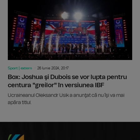
Sport | extern
26 Iunie 2024, 20:17
Box: Joshua şi Dubois se vor lupta pentru
centura "greilor" în versiunea IBF
Ucraineanul Oleksandr Usik a anunţat că nu îşi va mai
apăra titlul.