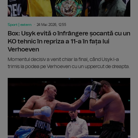
Sport | extern
24 Mai 2026, 12:55
Box: Usyk evită o înfrângere șocantă cu un
KO tehnic în repriza a 11-a în fața lui
Verhoeven
Momentul decisiv a venit chiar la final, când Usyk l-a
trimis la podea pe Verhoeven cu un uppercut de dreapta.