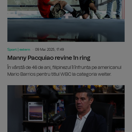
Sport | extern
09 Mai 2025, 17:49
Manny Pacquiao revine în ring
În vârstă de 46 de ani, filipinezul îl înfrunta pe americanul
Mario Barrios pentru titlul WBC la categoria welter.