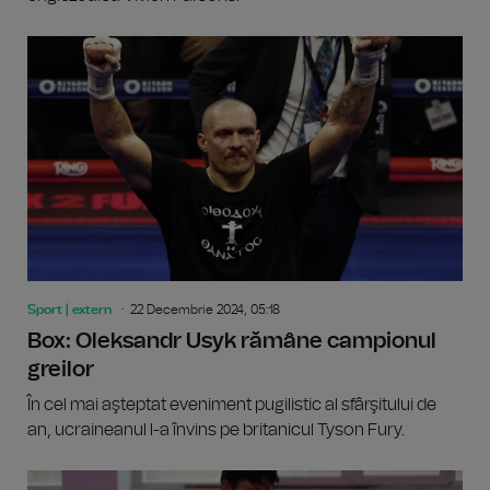
Sport | extern
22 Decembrie 2024, 05:18
Box: Oleksandr Usyk rămâne campionul
greilor
În cel mai aşteptat eveniment pugilistic al sfârşitului de
an, ucraineanul l-a învins pe britanicul Tyson Fury.