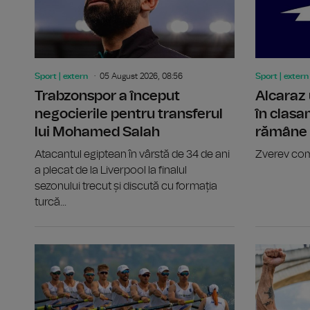
Sport | extern
05 August 2026, 08:56
Sport | extern
Trabzonspor a început
Alcaraz 
negocierile pentru transferul
în clasa
lui Mohamed Salah
rămâne l
Atacantul egiptean în vârstă de 34 de ani
Zverev com
a plecat de la Liverpool la finalul
sezonului trecut și discută cu formația
turcă...