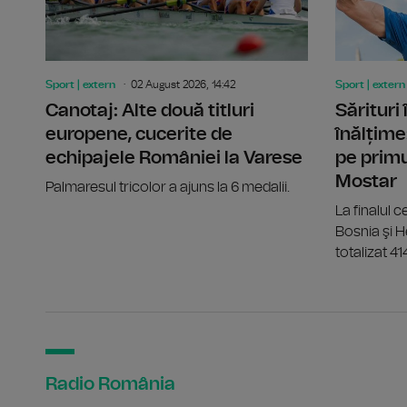
Sport | extern
02 August 2026, 14:42
Sport | extern
Canotaj: Alte două titluri
Sărituri
europene, cucerite de
înălțime
echipajele României la Varese
pe primu
Mostar
Palmaresul tricolor a ajuns la 6 medalii.
La finalul ce
Bosnia şi 
totalizat 41
Radio România