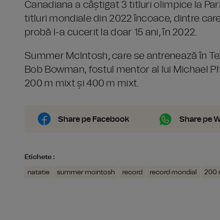
Canadiana a câștigat 3 titluri olimpice la Pari
titluri mondiale din 2022 încoace, dintre care
probă l-a cucerit la doar 15 ani, în 2022.
Summer McIntosh, care se antrenează în Tex
Bob Bowman, fostul mentor al lui Michael Phe
200 m mixt și 400 m mixt.
Share pe Facebook
Share pe 
Etichete :
natatie
summer mcintosh
record
record mondial
200 