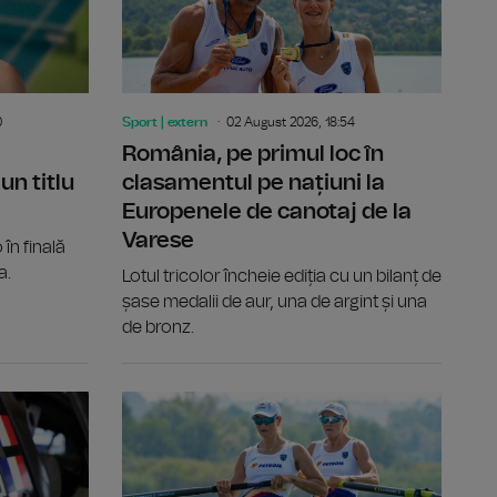
0
Sport | extern
02 August 2026, 18:54
România, pe primul loc în
un titlu
clasamentul pe națiuni la
Europenele de canotaj de la
Varese
în finală
a.
Lotul tricolor încheie ediția cu un bilanț de
șase medalii de aur, una de argint și una
de bronz.
cucerite de echipajele României la Varese
Sărituri în apă de la mare înălțime: Constantin Popovici,
Raliul Finl