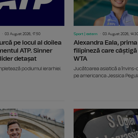
03 August 2026, 17:50
Sport | extern
03 August 2026, 14:3
urcă pe locul al doilea
Alexandra Eala, prima
mentul ATP. Sinner
filipineză care câștigă 
ider detașat
WTA
pletează podiumul ierarhiei.
Jucătoarea asiatică a învins-o 
pe americanca Jessica Pegul
Canotaj: Alte două titluri europene, 