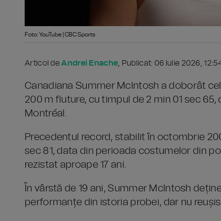
Foto: YouTube | CBC Sports
Articol de
Andrei Enache
, Publicat: 06 Iulie 2026, 12:5
Canadiana Summer McIntosh a doborât cel ma
200 m fluture, cu timpul de 2 min 01 sec 65,
Montréal.
Precedentul record, stabilit în octombrie 20
sec 81, data din perioada costumelor din poli
rezistat aproape 17 ani.
În vârstă de 19 ani, Summer McIntosh deținea
performanțe din istoria probei, dar nu reuș