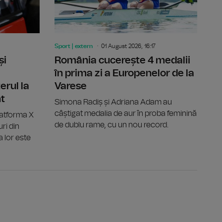
Sport | extern
01 August 2026, 16:17
și
România cucerește 4 medalii
în prima zi a Europenelor de la
erul la
Varese
nt
Simona Radiș și Adriana Adam au
câștigat medalia de aur în proba feminină
latforma X
de dublu rame, cu un nou record.
ri din
a lor este