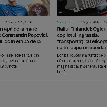
02 August 2026, 13:54
Sport | extern
01 August 2026, 20:18
 în apă de la mare
Raliul Finlandei: Ogier 
: Constantin Popovici,
copilotul Ingrassia,
l loc în etapa de la
transportați cu elicopt
spital după un accide
lor 4 serii de sărituri din
Echipa Toyota a anunțat pe p
Herţegovina, românul a
că ambii au reușit să iasă singu
4.9 puncte.
mașină și că, în general, stare
bună.