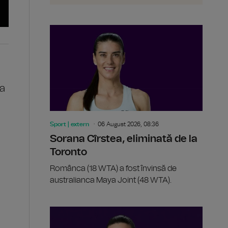
la
Sport | extern
06 August 2026, 08:36
Sorana Cîrstea, eliminată de la
Toronto
Românca (18 WTA) a fost învinsă de
australianca Maya Joint (48 WTA).