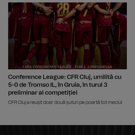
Noua le
Conference League: CFR Cluj, umilită cu
5-0 de Tromso IL, în Gruia, în turul 3
preliminar al competiției
CFR Cluj a reușit doar două șuturi pe poartă tot meciul.