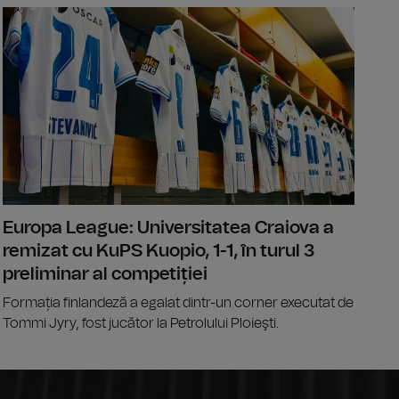
ge a integrității, contestată la CCR de USR și PNL
Conference 
Europa League: Universitatea Craiova a
remizat cu KuPS Kuopio, 1-1, în turul 3
preliminar al competiției
Formația finlandeză a egalat dintr-un corner executat de
Tommi Jyry, fost jucător la Petrolului Ploieşti.