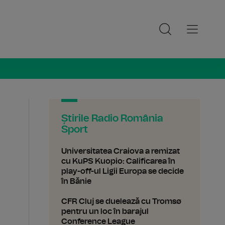
ia Sport
Știrile Radio România
Sport
Universitatea Craiova a remizat
cu KuPS Kuopio: Calificarea în
play-off-ul Ligii Europa se decide
în Bănie
CFR Cluj se duelează cu Tromsø
pentru un loc în barajul
Conference League