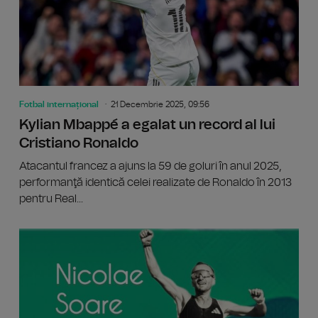
Fotbal internațional
21 Decembrie 2025, 09:56
Kylian Mbappé a egalat un record al lui
Cristiano Ronaldo
Atacantul francez a ajuns la 59 de goluri în anul 2025,
performanţă identică celei realizate de Ronaldo în 2013
pentru Real...
Liga Cam