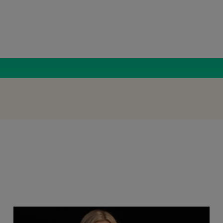
Radio Român
Atletis