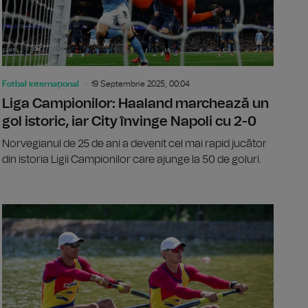
Fotbal internațional
19 Septembrie 2025, 00:04
Liga Campionilor: Haaland marchează un
gol istoric, iar City învinge Napoli cu 2-0
Norvegianul de 25 de ani a devenit cel mai rapid jucător
din istoria Ligii Campionilor care ajunge la 50 de goluri.
m: Faith Kipyegon și Beatrice Chebet, kenyencele care doboară
LeBron Jam