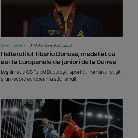
Sport | extern
31 Octombrie 2025, 22:58
Halterofilul Tiberiu Donose, medaliat cu
aur la Europenele de juniori de la Durres
Legitimat la CS Rapid București, sportivul român a reușit
și un record european la stilul smult.
pionilor: 71 de goluri înscrise, un record al etapei
Recordul n