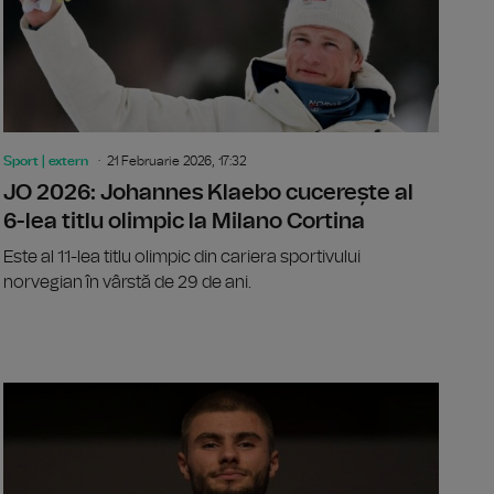
Sport | extern
21 Februarie 2026, 17:32
JO 2026: Johannes Klaebo cucerește al
6-lea titlu olimpic la Milano Cortina
Este al 11-lea titlu olimpic din cariera sportivului
norvegian în vârstă de 29 de ani.
 bogate cluburi de fotbal au atins venituri record de 12,4 milia
Kylian Mbap