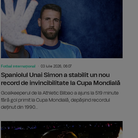
Fotbal internațional
03 Iulie 2026, 06:07
Spaniolul Unai Simon a stabilit un nou
record de invincibilitate la Cupa Mondială
Goalkeeperul de la Athletic Bilbao a ajuns la 519 minute
fără gol primit la Cupa Mondială, depășind recordul
deținut din 1990...
 stabilește un nou record de goluri marcate într-o singură ediț
Cele 18 gol