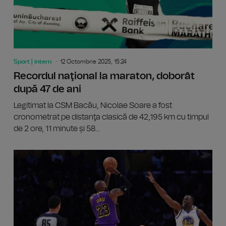
Sport | intern
12 Octombrie 2025, 15:24
Recordul naţional la maraton, doborât
după 47 de ani
Legitimat la CSM Bacău, Nicolae Soare a fost
cronometrat pe distanţa clasică de 42,195 km cu timpul
de 2 ore, 11 minute și 58...
Atletis