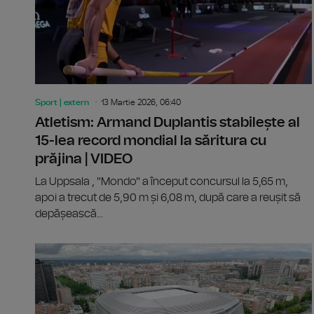
Sport | extern
13 Martie 2026, 06:40
Atletism: Armand Duplantis stabilește al
15-lea record mondial la săritura cu
prăjina | VIDEO
La Uppsala , "Mondo" a început concursul la 5,65 m,
apoi a trecut de 5,90 m și 6,08 m, după care a reușit să
depășească...