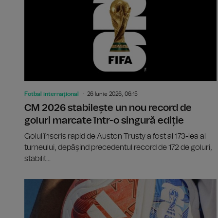
Fotbal internațional
26 Iunie 2026, 06:15
CM 2026 stabilește un nou record de
goluri marcate într-o singură ediție
Golul înscris rapid de Auston Trusty a fost al 173-lea al
turneului, depășind precedentul record de 172 de goluri,
stabilit...