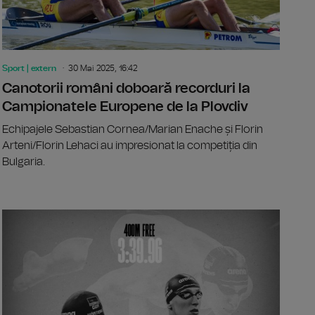
Sport | extern
30 Mai 2025, 16:42
Canotorii români doboară recorduri la
Campionatele Europene de la Plovdiv
Echipajele Sebastian Cornea/Marian Enache și Florin
Arteni/Florin Lehaci au impresionat la competiția din
Bulgaria.
okovic, la un pas de al 100-lea titlu ATP din carieră
După 8 ani