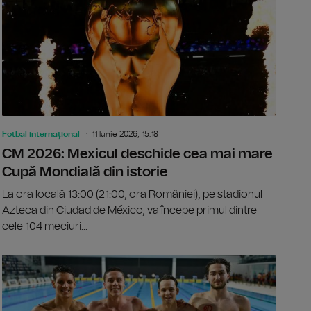
Fotbal internațional
11 Iunie 2026, 15:18
CM 2026: Mexicul deschide cea mai mare
Cupă Mondială din istorie
La ora locală 13:00 (21:00, ora României), pe stadionul
Azteca din Ciudad de México, va începe primul dintre
cele 104 meciuri...
 Ediție cu un format record și reguli noi
Roland-Gar