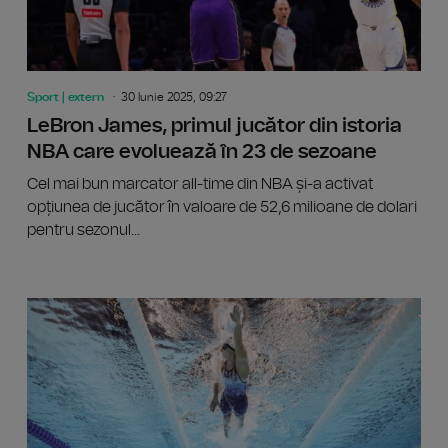
Sport | extern
30 Iunie 2025, 09:27
LeBron James, primul jucător din istoria
NBA care evoluează în 23 de sezoane
Cel mai bun marcator all-time din NBA și-a activat
opțiunea de jucător în valoare de 52,6 milioane de dolari
pentru sezonul...
Novak Dj