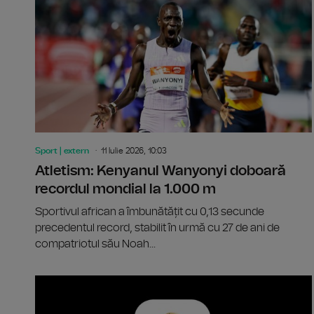
Sport | extern
11 Iulie 2026, 10:03
Atletism: Kenyanul Wanyonyi doboară
recordul mondial la 1.000 m
Sportivul african a îmbunătățit cu 0,13 secunde
precedentul record, stabilit în urmă cu 27 de ani de
compatriotul său Noah...