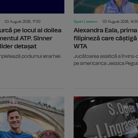
03 August 2026, 17:50
Sport | extern
03 August 2026, 14:3
urcă pe locul al doilea
Alexandra Eala, prima
mentul ATP. Sinner
filipineză care câștigă 
ider detașat
WTA
pletează podiumul ierarhiei.
Jucătoarea asiatică a învins-o 
pe americanca Jessica Pegul
Canotaj: Alte două titluri europene, 