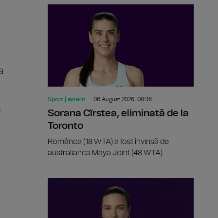
a
Sport | extern
06 August 2026, 08:36
.
Sorana Cîrstea, eliminată de la
Toronto
Românca (18 WTA) a fost învinsă de
australianca Maya Joint (48 WTA).