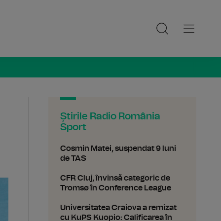
ia Sport
Știrile Radio România
Sport
Cosmin Matei, suspendat 9 luni
de TAS
CFR Cluj, învinsă categoric de
Tromsø în Conference League
Universitatea Craiova a remizat
cu KuPS Kuopio: Calificarea în