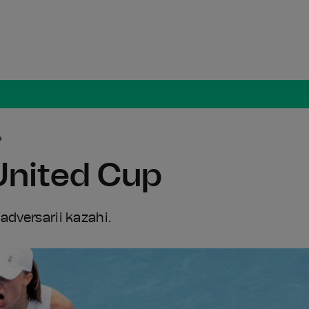
Radio Român
p
 United Cup
adversarii kazahi.