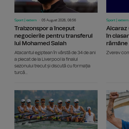
Sport | extern
05 August 2026, 08:56
Sport | extern
Trabzonspor a început
Alcaraz 
negocierile pentru transferul
în clasa
lui Mohamed Salah
rămâne l
Atacantul egiptean în vârstă de 34 de ani
Zverev com
a plecat de la Liverpool la finalul
sezonului trecut și discută cu formația
turcă...