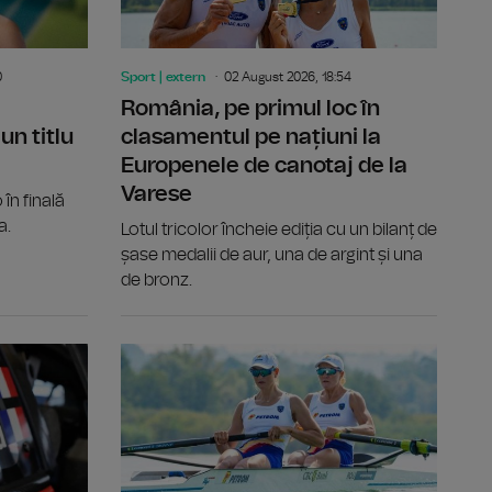
0
Sport | extern
02 August 2026, 18:54
România, pe primul loc în
un titlu
clasamentul pe națiuni la
Europenele de canotaj de la
Varese
în finală
a.
Lotul tricolor încheie ediția cu un bilanț de
șase medalii de aur, una de argint și una
de bronz.
cucerite de echipajele României la Varese
Sărituri în apă de la mare înălțime: Constantin Popovici,
Raliul Finl