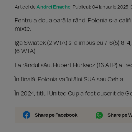
Articol de
Andrei Enache
, Publicat: 04 Ianuarie 2025,
Pentru a doua oară la rând, Polonia s-a calif
mixte.
Iga Swiatek (2 WTA) s-a impus cu 7-6(5) 6-4,
(6 WTA).
La rândul său, Hubert Hurkacz (16 ATP) a tre
În finală, Polonia va întâlni SUA sau Cehia.
În 2024, titlul United Cup a fost cucerit de 
Share pe Facebook
Share pe 