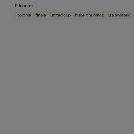
Etichete :
polonia
finala
united cup
hubert hurkacz
iga swiatek