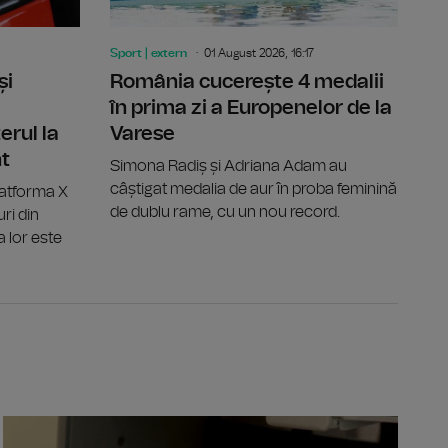
Sport | extern
01 August 2026, 16:17
și
România cucerește 4 medalii
în prima zi a Europenelor de la
erul la
Varese
nt
Simona Radiș și Adriana Adam au
câștigat medalia de aur în proba feminină
latforma X
de dublu rame, cu un nou record.
ri din
a lor este
parțială de Soare, vizibilă în România pe 12 august
Ministrul N