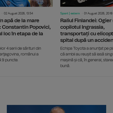
02 August 2026, 13:54
Sport | extern
01 August 2026, 20:18
 în apă de la mare
Raliul Finlandei: Ogier 
: Constantin Popovici,
copilotul Ingrassia,
l loc în etapa de la
transportați cu elicopt
spital după un accide
lor 4 serii de sărituri din
Echipa Toyota a anunțat pe p
Herţegovina, românul a
că ambii au reușit să iasă singu
4.9 puncte.
mașină și că, în general, stare
bună.
Eclipsă 