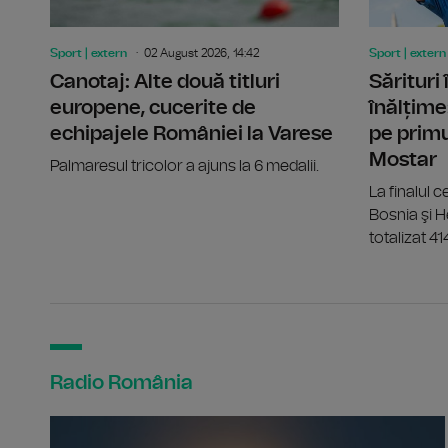
Sport | extern
02 August 2026, 14:42
Sport | extern
Canotaj: Alte două titluri
Sărituri
europene, cucerite de
înălțime
echipajele României la Varese
pe primu
Mostar
Palmaresul tricolor a ajuns la 6 medalii.
La finalul ce
Bosnia şi 
totalizat 41
Radio România