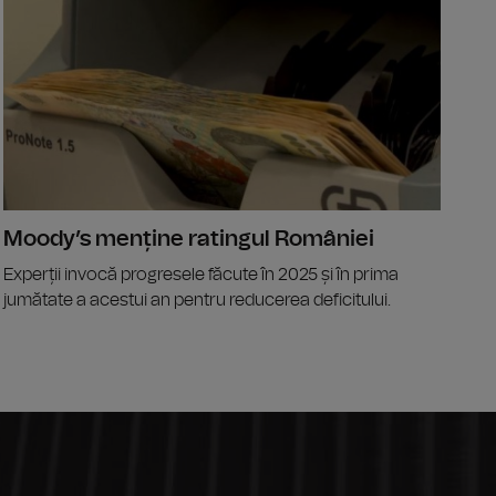
Moody’s menține ratingul României
Experții invocă progresele făcute în 2025 și în prima
jumătate a acestui an pentru reducerea deficitului.