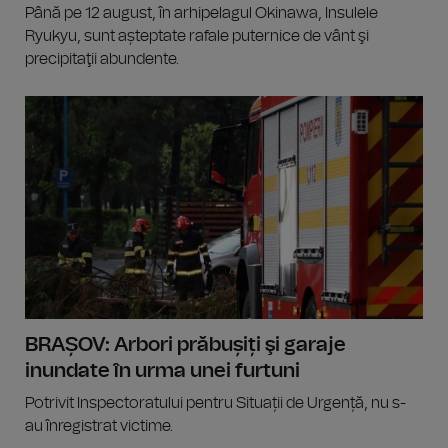
Până pe 12 august, în arhipelagul Okinawa, Insulele
Ryukyu, sunt așteptate rafale puternice de vânt şi
precipitaţii abundente.
BRAȘOV: Arbori prăbușiți şi garaje
inundate în urma unei furtuni
Potrivit Inspectoratului pentru Situații de Urgență, nu s-
au înregistrat victime.