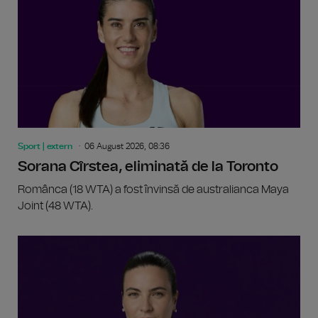
Sport | extern
06 August 2026, 08:36
Sorana Cîrstea, eliminată de la Toronto
Românca (18 WTA) a fost învinsă de australianca Maya
Joint (48 WTA).