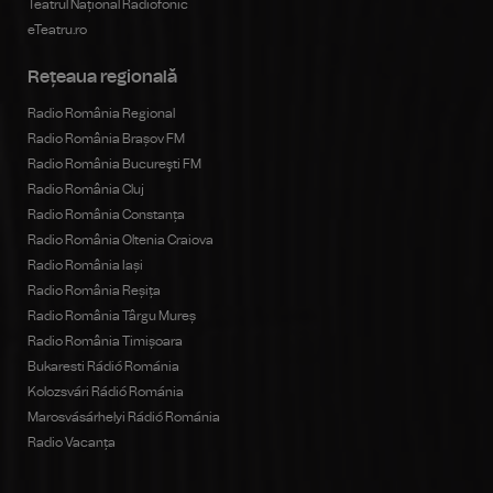
Teatrul Național Radiofonic
eTeatru.ro
Rețeaua regională
Radio România Regional
Radio România Brașov FM
Radio România Bucureşti FM
Radio România Cluj
Radio România Constanța
Radio România Oltenia Craiova
Radio România Iași
Radio România Reșița
Radio România Târgu Mureș
Radio România Timișoara
Bukaresti Rádió Románia
Kolozsvári Rádió Románia
Marosvásárhelyi Rádió Románia
Radio Vacanța