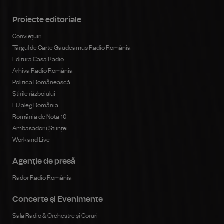
Proiecte editoriale
Conviețuiri
Târgul de Carte Gaudeamus Radio România
Editura Casa Radio
Arhiva Radio România
Politica Românească
Știrile războiului
EU aleg România
România de Nota 10
Ambasadorii Științei
Work and Live
Agenţie de presă
Rador Radio România
Concerte şi Evenimente
Sala Radio & Orchestre și Coruri