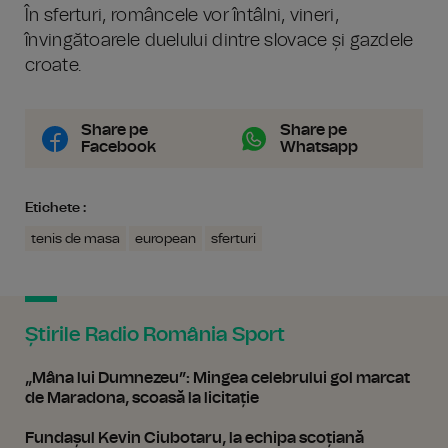
În sferturi, româncele vor întâlni, vineri,
învingătoarele duelului dintre slovace și gazdele
croate.
Share pe
Share pe
Facebook
Whatsapp
Etichete :
tenis de masa
european
sferturi
Știrile Radio România Sport
„Mâna lui Dumnezeu”: Mingea celebrului gol marcat
de Maradona, scoasă la licitație
Fundașul Kevin Ciubotaru, la echipa scoțiană