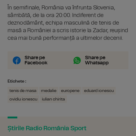
În semifinale, România va înfrunta Slovenia,
sâmbătă, de la ora 20:00. Indiferent de
deznodământ, echipa masculină de tenis de
masă a României a scris istorie la Zadar, reușind
cea mai bună performanță a ultimelor decenii.
Share pe
Share pe
Facebook
Whatsapp
Etichete :
tenis de masa
medalie
europene
eduard ionescu
ovidiu ionescu
iulian chirita
Știrile Radio România Sport