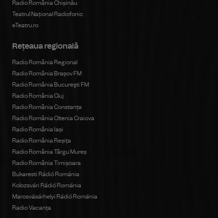
Radio România Chișinău
Teatrul Național Radiofonic
eTeatru.ro
Rețeaua regională
Radio România Regional
Radio România Brașov FM
Radio România Bucureşti FM
Radio România Cluj
Radio România Constanța
Radio România Oltenia Craiova
Radio România Iași
Radio România Reșița
Radio România Târgu Mureș
Radio România Timișoara
Bukaresti Rádió Románia
Kolozsvári Rádió Románia
Marosvásárhelyi Rádió Románia
Radio Vacanța