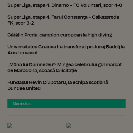
SuperLiga, etapa 4: Dinamo – FC Voluntari, scor 4-0
SuperLiga, etapa 4: Farul Constanţa – Csikszereda
FK, scor 3-2
Cătălin Preda, campion european la high diving
Universitatea Craiova l-a transferat pe Juraj Badelj la
Aris Limassol
„Mâna lui Dumnezeu”: Mingea celebrului gol marcat
de Maradona, scoasă la licitație
Fundașul Kevin Ciubotaru, la echipa scoțiană
Dundee United
Mai multe...