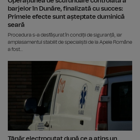
Operațiunea de scufundare controlată a
barjelor în Dunăre, finalizată cu succes:
Primele efecte sunt așteptate duminică
seară
Procedura s-a desfășurat în condiții de siguranță, iar
amplasamentul stabilit de specialiștii de la Apele Române
a fost...
Tânăr electrocutat după ce a atins un