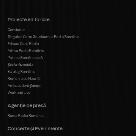
Proiecte editoriale
Conviețuiri
Târgul de Carte Gaudeamus Radio România
Editura Casa Radio
Arhiva Radio România
Politica Românească
Știrile războiului
EU aleg România
România de Nota 10
Ambasadorii Științei
Work and Live
Agenţie de presă
Rador Radio România
Concerte şi Evenimente