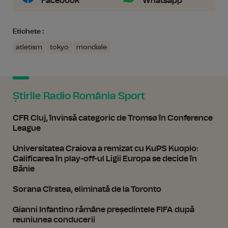
Facebook
Whatsapp
Etichete :
atletism
tokyo
mondiale
Știrile Radio România Sport
CFR Cluj, învinsă categoric de Tromsø în Conference
League
Universitatea Craiova a remizat cu KuPS Kuopio:
Calificarea în play-off-ul Ligii Europa se decide în
Bănie
Sorana Cîrstea, eliminată de la Toronto
Gianni Infantino rămâne președintele FIFA după
reuniunea conducerii