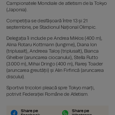
Campionatele Mondiale de atletism de la Tokyo
(Japonia).
Competiția se desfășoară între 13 și 21
septembrie, pe Stadionul Național Olimpic.
Delegația îi include pe Andrea Miklos (400 m),
Alina Rotaru Kottmann (lungime), Diana Ion
(triplusalt), Andreea Taloș (triplusalt), Bianca
Ghelber (aruncarea ciocanului), Stella Rutto
(3.000 m), Mihai Dringo (400 m), Rareș Toader
(aruncarea greutății) și Alin Firfirică (aruncarea
discului).
Sportivii tricolori pleacă spre Tokyo marți,
potrivit Federației Române de Atletism.
Share pe
Share pe