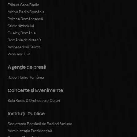
Editura Casa Radio
Arhiva Radio România
Politica Românească
Știrile războiului
EU aleg România
România de Nota 10
Ambasadorii Științei
Work and Live
Agenţie de presă
Rador Radio România
Concerte şi Evenimente
Sala Radio & Orchestre și Coruri
Instituţii Publice
Societatea Română de Radiodifuziune
Administrația Prezidențială