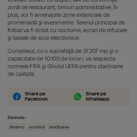
vestiare dotate cu duşuri, săli de conferinţă,
zonă de restaurant, birouri administrative. În
plus, vor fi amenajate zone exterioare de
promenadă şi evenimente. Terenul principal de
fotbal va fi dotat cu nocturne, ecran de difuzare
şi tabele de scor electronice.
Complexul, cu o suprafaţă de 37.207 mp şi o
capacitate de 10.100 de locuri, va respecta
normele FIFA şi Ghidul UEFA pentru stadioane
de calitate.
Share pe
Share pe
Facebook
Whatsapp
Etichete :
dinamo
corvinul
stadioane