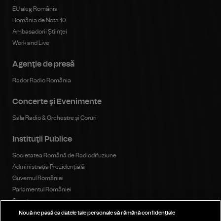
EU aleg România
România de Nota 10
Ambasadorii Științei
Work and Live
Agenţie de presă
Rador Radio România
Concerte şi Evenimente
Sala Radio & Orchestre și Coruri
Instituţii Publice
Societatea Română de Radiodifuziune
Administrația Prezidențială
Guvernul României
Parlamentul României
Senat
Camera Deputaților
Nouă ne pasă ca datele tale personale să rămână confidențiale