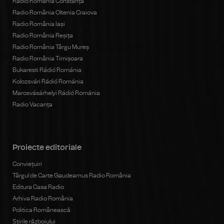
Radio România Constanța
Radio România Oltenia Craiova
Radio România Iași
Radio România Reșița
Radio România Târgu Mureș
Radio România Timișoara
Bukaresti Rádió Románia
Kolozsvári Rádió Románia
Marosvásárhelyi Rádió Románia
Radio Vacanța
Proiecte editoriale
Conviețuiri
Târgul de Carte Gaudeamus Radio România
Editura Casa Radio
Arhiva Radio România
Politica Românească
Știrile războiului