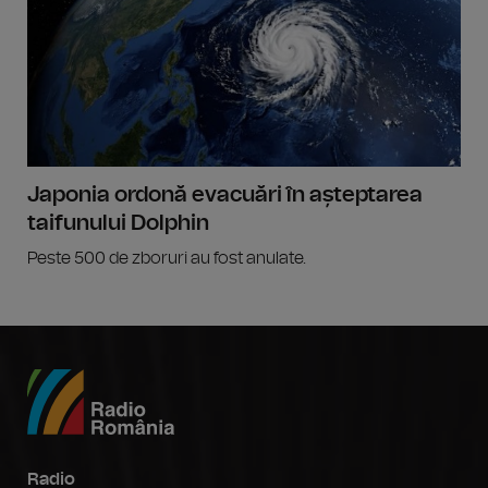
Japonia ordonă evacuări în așteptarea
taifunului Dolphin
Peste 500 de zboruri au fost anulate.
Radio