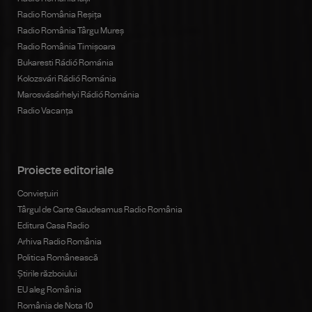
Radio România Reșița
Radio România Târgu Mureș
Radio România Timișoara
Bukaresti Rádió Románia
Kolozsvári Rádió Románia
Marosvásárhelyi Rádió Románia
Radio Vacanța
Proiecte editoriale
Conviețuiri
Târgul de Carte Gaudeamus Radio România
Editura Casa Radio
Arhiva Radio România
Politica Românească
Știrile războiului
EU aleg România
România de Nota 10