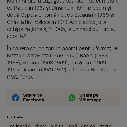
Marin Andrei a câştigat două titluri de campion,
cu Rapid în 1967 şi Dinamo în 1971, precum şi
două Cupe ale României, cu Steaua în 1969 şi
Chimia Rm. Vâlcea în 1973. Are o selecţie la
echipa naţională, în 1965, la un meci cu Turcia,
scor 1-2.
În cariera sa, portarul a apărat pentru formaţiile
Metalul Târgovişte (1959-1962), Rapid (1963-
1968), Steaua (1968-1969), Progresul (1969-
1970), Dinamo (1970-1972) şi Chimia Rm. Vâlcea
(1972-1973).
Share pe
Share pe
Facebook
Whatsapp
Etichete :
marin andrei
deces
a murit
rapid
dinamo
steaua