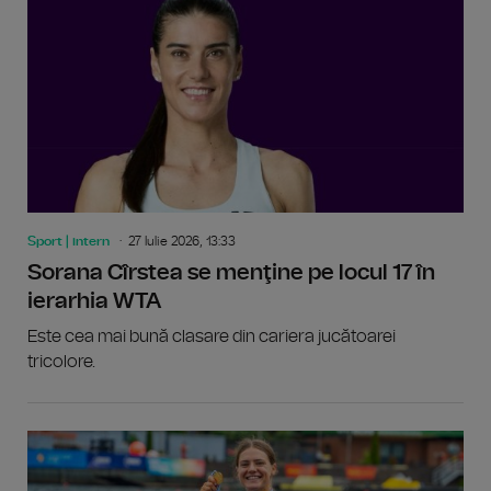
Sport | intern
27 Iulie 2026, 13:33
Sorana Cîrstea se menţine pe locul 17 în
ierarhia WTA
Este cea mai bună clasare din cariera jucătoarei
tricolore.