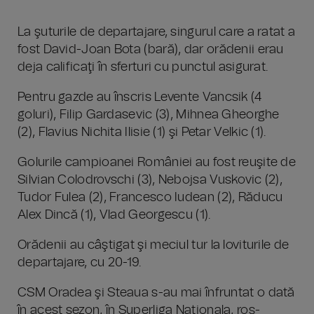
La şuturile de departajare, singurul care a ratat a
fost David-Joan Bota (bară), dar orădenii erau
deja calificaţi în sferturi cu punctul asigurat.
Pentru gazde au înscris Levente Vancsik (4
goluri), Filip Gardasevic (3), Mihnea Gheorghe
(2), Flavius Nichita Ilisie (1) şi Petar Velkic (1).
Golurile campioanei României au fost reuşite de
Silvian Colodrovschi (3), Nebojsa Vuskovic (2),
Tudor Fulea (2), Francesco Iudean (2), Răducu
Alex Dincă (1), Vlad Georgescu (1).
Orădenii au câştigat şi meciul tur la loviturile de
departajare, cu 20-19.
CSM Oradea şi Steaua s-au mai înfruntat o dată
în acest sezon, în Superliga Naţionala, roş-