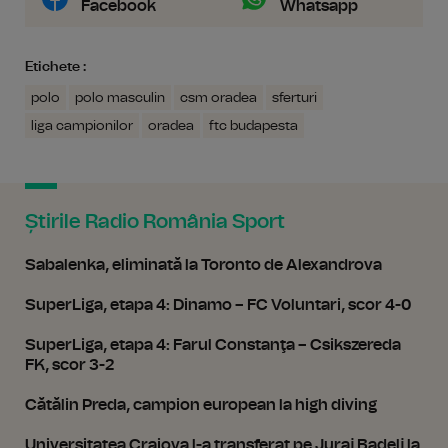
Facebook
Whatsapp
Etichete :
polo
polo masculin
csm oradea
sferturi
liga campionilor
oradea
ftc budapesta
Știrile Radio România Sport
Sabalenka, eliminată la Toronto de Alexandrova
SuperLiga, etapa 4: Dinamo – FC Voluntari, scor 4-0
SuperLiga, etapa 4: Farul Constanţa – Csikszereda
FK, scor 3-2
Cătălin Preda, campion european la high diving
Universitatea Craiova l-a transferat pe Juraj Badelj la