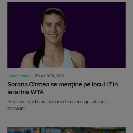
Sport | intern
27 Iulie 2026, 13:33
Sorana Cîrstea se menţine pe locul 17 în
ierarhia WTA
Este cea mai bună clasare din cariera jucătoarei
tricolore.