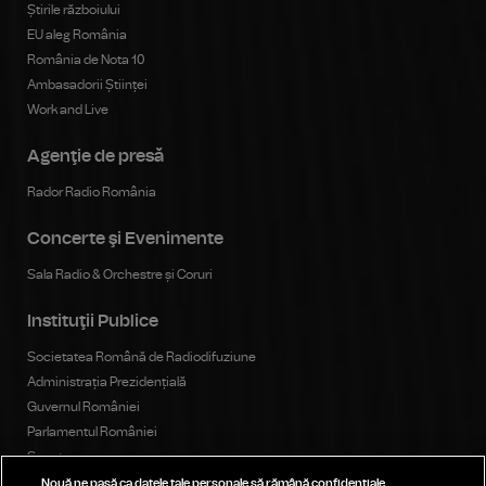
Știrile războiului
EU aleg România
România de Nota 10
Ambasadorii Științei
Work and Live
Agenţie de presă
Rador Radio România
Concerte şi Evenimente
Sala Radio & Orchestre și Coruri
Instituţii Publice
Societatea Română de Radiodifuziune
Administrația Prezidențială
Guvernul României
Parlamentul României
Senat
Camera Deputaților
Nouă ne pasă ca datele tale personale să rămână confidențiale