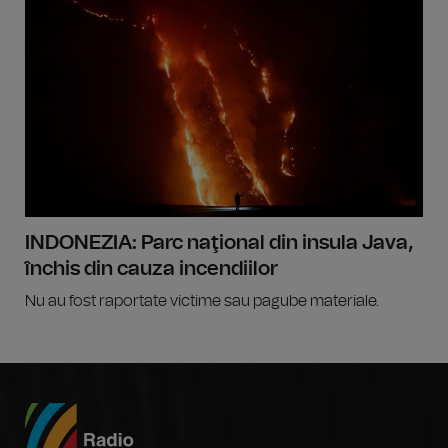
INDONEZIA: Parc naţional din insula Java,
închis din cauza incendiilor
Nu au fost raportate victime sau pagube materiale.