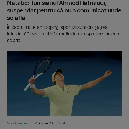
Natație: Tunisianul Ahmed Hafnaoui,
suspendat pentru că nu a comunicat unde
se află
În cadrul luptei antidoping, sportivii sunt obligați să
introducă în sistemul informatic date despre locul în care
se află,...
Sport | extern
14 Aprilie 2025, 13:51