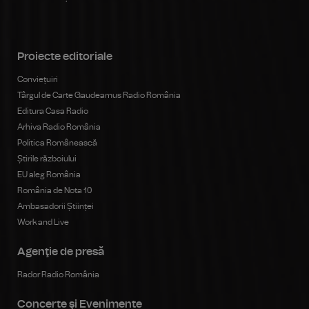
Proiecte editoriale
Conviețuiri
Târgul de Carte Gaudeamus Radio România
Editura Casa Radio
Arhiva Radio România
Politica Românească
Știrile războiului
EU aleg România
România de Nota 10
Ambasadorii Științei
Work and Live
Agenţie de presă
Rador Radio România
Concerte şi Evenimente