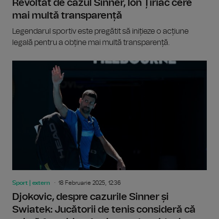
Revoltat de cazul Sinner, Ion Țiriac cere
mai multă transparență
Legendarul sportiv este pregătit să inițieze o acțiune
legală pentru a obține mai multă transparență.
Sport | extern
18 Februarie 2025, 12:36
Djokovic, despre cazurile Sinner și
Swiatek: Jucătorii de tenis consideră că