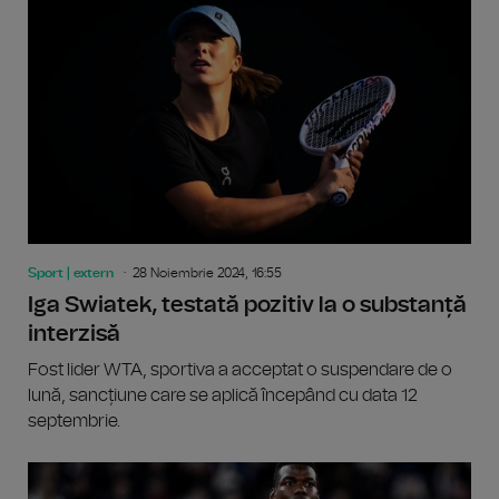
Sport | extern
28 Noiembrie 2024, 16:55
Iga Swiatek, testată pozitiv la o substanță
interzisă
Fost lider WTA, sportiva a acceptat o suspendare de o
lună, sancțiune care se aplică începând cu data 12
septembrie.