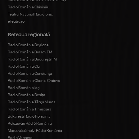
Radio România Chișinău
Teatrul Național Radiofonic
eTeatru.ro
Rețeaua regională
Radio România Regional
Radio România Brașov FM
Radio România Bucureşti FM
Radio România Cluj
Radio România Constanța
Radio România Oltenia Craiova
Radio România Iași
Radio România Reșița
Radio România Târgu Mureș
Radio România Timișoara
Bukaresti Rádió Románia
Kolozsvári Rádió Románia
Marosvásárhelyi Rádió Románia
Radio Vacanța