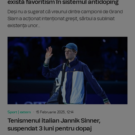
există favoritism în sistemul antidoping
Deși nu a sugerat că vreunul dintre campionii de Grand
Slam a acționat intenționat greșit, sârbul a subliniat
existența unor...
Sport | extern
15 Februarie 2025, 12:14
Tenismenul italian Jannik Sinner,
suspendat 3 luni pentru dopaj