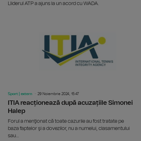
Lliderul ATP a ajuns la un acord cu WADA.
Sport | extern
29 Noiembrie 2024, 15:47
ITIA reacționează după acuzațiile Simonei
Halep
Forul a menţionat că toate cazurile au fost tratate pe
baza faptelor şi a dovezilor, nu a numelui, clasamentului
sau...