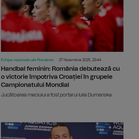
Echipe naționale ale României
27 Noiembrie 2025, 20:44
Handbal feminin: România debutează cu
o victorie împotriva Croației în grupele
Campionatului Mondial
Jucătoarea meciului a fost portarul Iulia Dumanska.
la de volei masculin a României, eliminată de la Mondial fără vr
Mondialul d