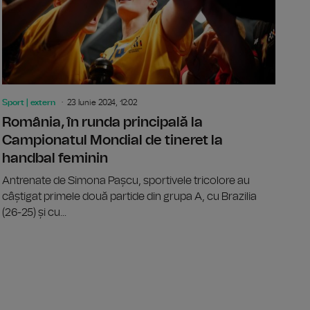
Sport | extern
23 Iunie 2024, 12:02
România, în runda principală la
Campionatul Mondial de tineret la
handbal feminin
Antrenate de Simona Pașcu, sportivele tricolore au
câștigat primele două partide din grupa A, cu Brazilia
(26-25) și cu...
, la Mondialul de handbal feminin pentru tineret