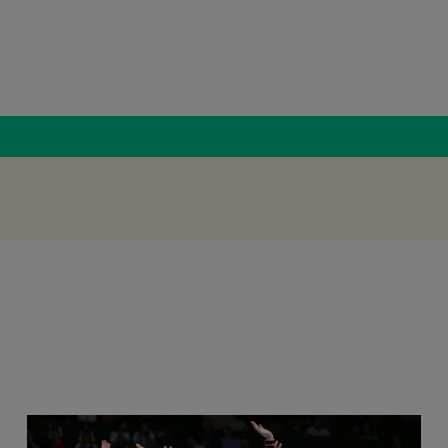
Radio Român
România