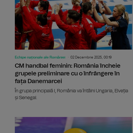
Echipe naționale ale României
02 Decembrie 2025, 00:19
CM handbal feminin: România încheie
grupele preliminare cu o înfrângere în
fața Danemarcei
În grupa principală I, România va întâlni Ungaria, Elveția
și Senegal.