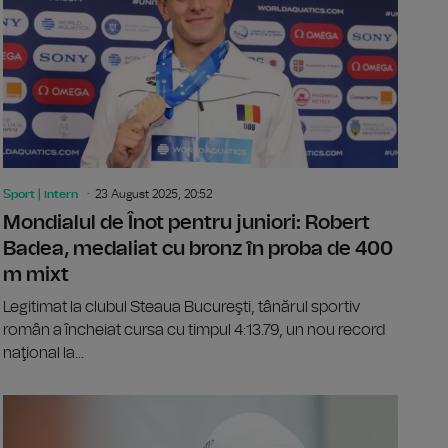
Sport | intern
23 August 2025, 20:52
Mondialul de Înot pentru juniori: Robert
Badea, medaliat cu bronz în proba de 400
m mixt
Legitimat la clubul Steaua Bucureşti, tânărul sportiv
român a încheiat cursa cu timpul 4:13.79, un nou record
naţional la...
l de Înot pentru junori: Daria Asaftei, în semifinale la 100 m br
Mondialul d