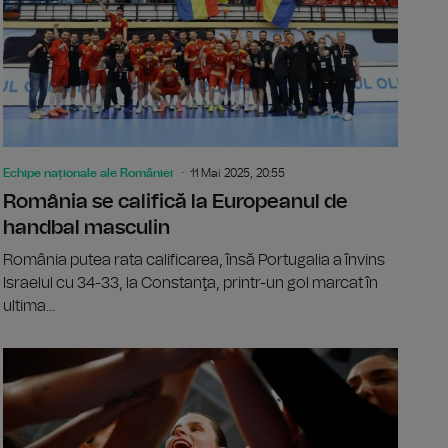
Echipe naționale ale României
11 Mai 2025, 20:55
România se califică la Europeanul de
handbal masculin
România putea rata calificarea, însă Portugalia a învins
Israelul cu 34-33, la Constanţa, printr-un gol marcat în
ultima...
la de polo a României, calificată la Mondialul de polo
După o pauz