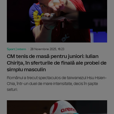
Sport | intern
28 Noiembrie 2025, 16:23
CM tenis de masă pentru juniori: Iulian
Chirița, în sferturile de finală ale probei de
simplu masculin
Românul a trecut spectaculos de taiwanezul Hsu Hsien-
Chia, într-un duel de mare intensitate, decis în șapte
seturi.
Naționa