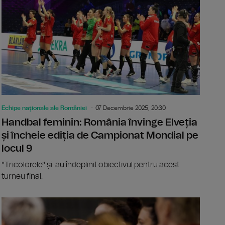
Echipe naționale ale României
07 Decembrie 2025, 20:30
Handbal feminin: România învinge Elveția
și încheie ediția de Campionat Mondial pe
locul 9
"Tricolorele" și-au îndeplinit obiectivul pentru acest
turneu final.
bal feminin: România încheie grupele preliminare cu o înfrâng
CM tenis de