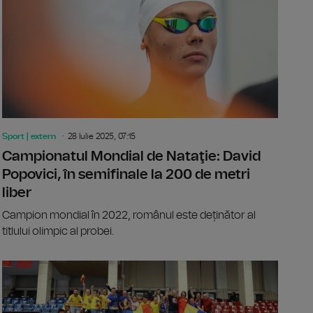
Sport | extern
28 Iulie 2025, 07:15
Campionatul Mondial de Nataţie: David
Popovici, în semifinale la 200 de metri
liber
Campion mondial în 2022, românul este deținător al
titlului olimpic al probei.
ul Cluburilor: Istvan Kovacs, delegat la partida PSG – Atletico 
Preliminari