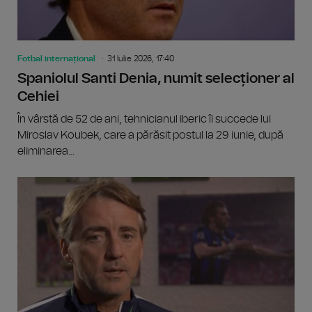
Fotbal internațional
31 Iulie 2026, 17:40
Spaniolul Santi Denia, numit selecționer al
Cehiei
În vârstă de 52 de ani, tehnicianul iberic îi succede lui
Miroslav Koubek, care a părăsit postul la 29 iunie, după
eliminarea...