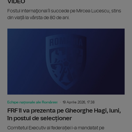
VIDEO
Fostul internaţional îi succede pe Mircea Lucescu, stins
din viață la vârsta de 80 de ani.
Echipe naționale ale României
19 Aprilie 2026, 17:38
FRF îl va prezenta pe Gheorghe Hagi, luni,
în postul de selecționer
Comitetul Executiv al federației l-a mandatat pe