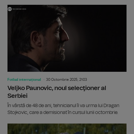
Fotbal internațional
30 Octombrie 2025, 21:03
Veljko Paunovic, noul selecţioner al
Serbiei
În vârstă de 48 de ani, tehnicianul îi va urma lui Dragan
Stojkovic, care a demisionat în cursul lunii octombrie.