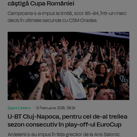
câştigă Cupa României
Campioana s-a impus la limită, scor 85–84, într-un meci
decis în ultimele secunde cu CSM Oradea.
Sport | intern
12 Februarie 2026, 08:24
U-BT Cluj-Napoca, pentru cel de-al treilea
sezon consecutiv în play-off-ul EuroCup
Ardelenii s-au impus în fața grecilor de la Aris Salonic.