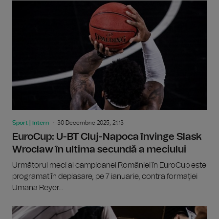
Sport | intern
30 Decembrie 2025, 21:13
EuroCup: U-BT Cluj-Napoca învinge Slask
Wroclaw în ultima secundă a meciului
Următorul meci al campioanei României în EuroCup este
programat în deplasare, pe 7 ianuarie, contra formației
Umana Reyer...