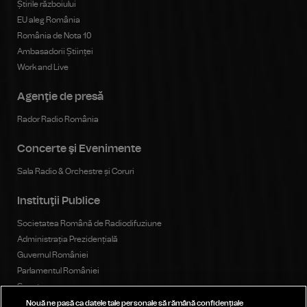
Știrile războiului
EU aleg România
România de Nota 10
Ambasadorii Științei
Work and Live
Agenţie de presă
Rador Radio România
Concerte şi Evenimente
Sala Radio & Orchestre și Coruri
Instituţii Publice
Societatea Română de Radiodifuziune
Administrația Prezidențială
Guvernul României
Parlamentul României
Senat
Camera Deputaților
Nouă ne pasă ca datele tale personale să rămână confidențiale