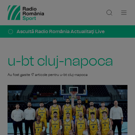
Ascultă Radio România Actualitaţi Live
u-bt cluj-napoca
Au fost gasite 17 articole pentru u-bt cluj-napoca