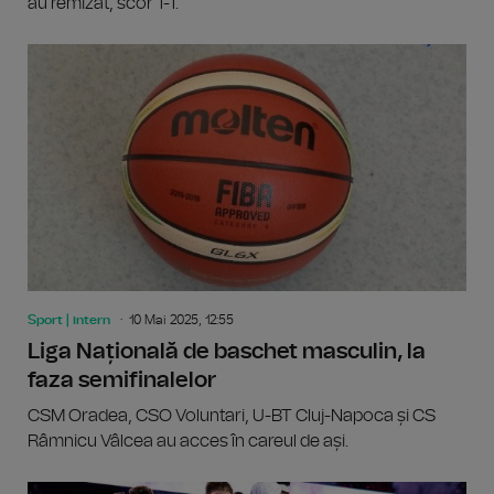
au remizat, scor 1-1.
Sport | intern
10 Mai 2025, 12:55
Liga Națională de baschet masculin, la
faza semifinalelor
CSM Oradea, CSO Voluntari, U-BT Cluj-Napoca și CS
Râmnicu Vâlcea au acces în careul de ași.