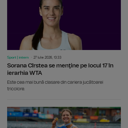
Sport | intern
27 Iulie 2026, 13:33
Sorana Cîrstea se menţine pe locul 17 în
ierarhia WTA
Este cea mai bună clasare din cariera jucătoarei
tricolore.