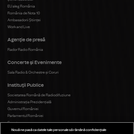
EU aleg România
România de Nota 10
Ambasadorii Științei
Work and Live
Agenţie de presă
Rador Radio România
Concerte şi Evenimente
Sala Radio & Orchestre și Coruri
Instituţii Publice
Societatea Română de Radiodifuziune
Administrația Prezidențială
Guvernul României
Parlamentul României
Senat
Camera Deputaților
Nouă ne pasă ca datele tale personale să rămână confidențiale