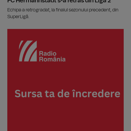
FC Hermannstadt s-a retras din Liga 2
Echipa a retrogradat, la finalul sezonului precedent, din
SuperLigă.