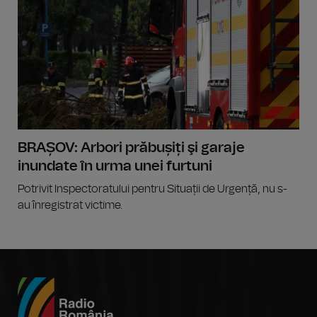
BRAȘOV: Arbori prăbușiți şi garaje
inundate în urma unei furtuni
Potrivit Inspectoratului pentru Situații de Urgență, nu s-
au înregistrat victime.