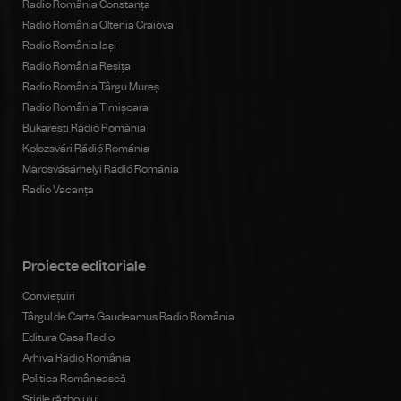
Radio România Constanța
Radio România Oltenia Craiova
Radio România Iași
Radio România Reșița
Radio România Târgu Mureș
Radio România Timișoara
Bukaresti Rádió Románia
Kolozsvári Rádió Románia
Marosvásárhelyi Rádió Románia
Radio Vacanța
Proiecte editoriale
Conviețuiri
Târgul de Carte Gaudeamus Radio România
Editura Casa Radio
Arhiva Radio România
Politica Românească
Știrile războiului