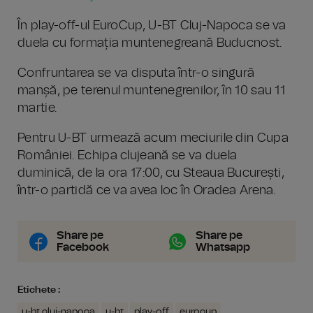
În play-off-ul EuroCup, U-BT Cluj-Napoca se va
duela cu formația muntenegreană Buducnost.
Confruntarea se va disputa într-o singură
manșă, pe terenul muntenegrenilor, în 10 sau 11
martie.
Pentru U-BT urmează acum meciurile din Cupa
României. Echipa clujeană se va duela
duminică, de la ora 17:00, cu Steaua București,
într-o partidă ce va avea loc în Oradea Arena.
Share pe
Share pe
Facebook
Whatsapp
Etichete :
u-bt cluj-napoca
u-bt
play-off
eurocup