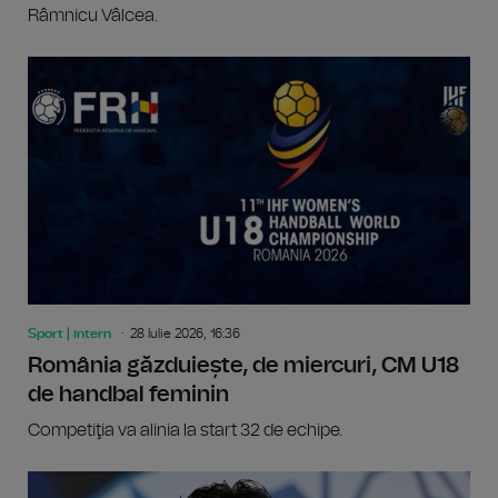
Râmnicu Vâlcea.
Sport | intern
28 Iulie 2026, 16:36
România găzduiește, de miercuri, CM U18
de handbal feminin
Competiţia va alinia la start 32 de echipe.