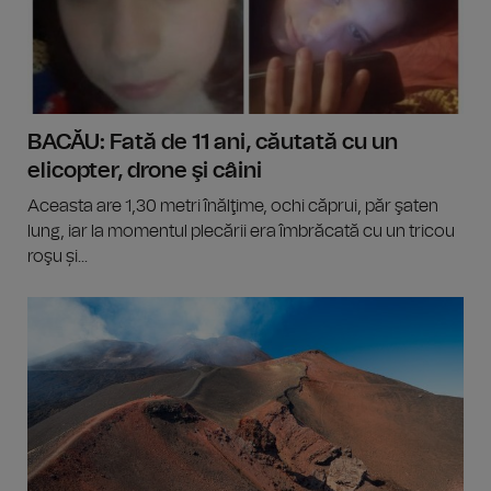
BACĂU: Fată de 11 ani, căutată cu un
elicopter, drone şi câini
Aceasta are 1,30 metri înălţime, ochi căprui, păr şaten
lung, iar la momentul plecării era îmbrăcată cu un tricou
roşu și...