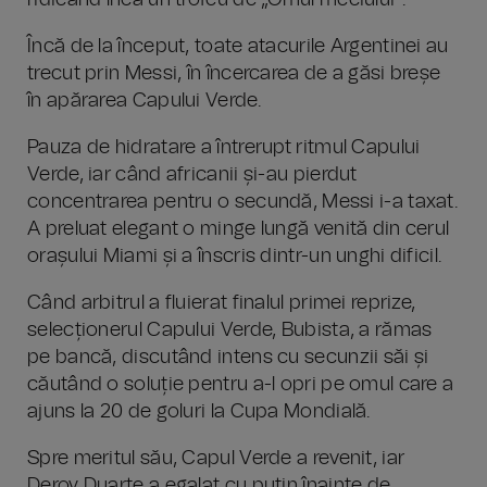
ridicând încă un trofeu de „Omul meciului”.
Încă de la început, toate atacurile Argentinei au
trecut prin Messi, în încercarea de a găsi breșe
în apărarea Capului Verde.
Pauza de hidratare a întrerupt ritmul Capului
Verde, iar când africanii și-au pierdut
concentrarea pentru o secundă, Messi i-a taxat.
A preluat elegant o minge lungă venită din cerul
orașului Miami și a înscris dintr-un unghi dificil.
Când arbitrul a fluierat finalul primei reprize,
selecționerul Capului Verde, Bubista, a rămas
pe bancă, discutând intens cu secunzii săi și
căutând o soluție pentru a-l opri pe omul care a
ajuns la 20 de goluri la Cupa Mondială.
Spre meritul său, Capul Verde a revenit, iar
Deroy Duarte a egalat cu puțin înainte de