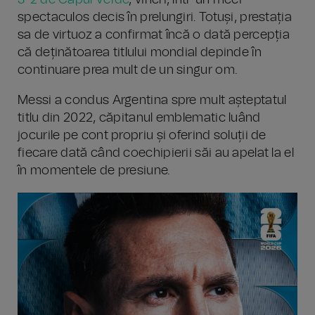
3-2 de Capul Verde
, vineri, într-un meci
spectaculos decis în prelungiri. Totuși, prestația
sa de virtuoz a confirmat încă o dată percepția
că deținătoarea titlului mondial depinde în
continuare prea mult de un singur om.
Messi a condus Argentina spre mult așteptatul
titlu din 2022, căpitanul emblematic luând
jocurile pe cont propriu și oferind soluții de
fiecare dată când coechipierii săi au apelat la el
în momentele de presiune.