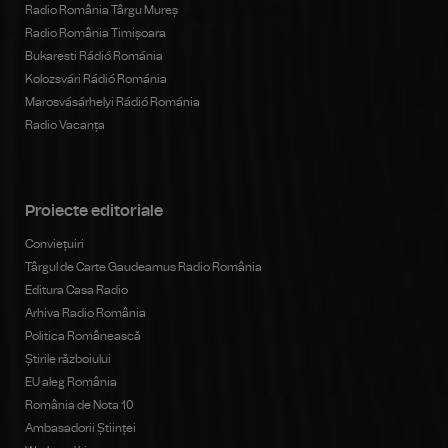
Radio România Târgu Mureș
Radio România Timișoara
Bukaresti Rádió Románia
Kolozsvári Rádió Románia
Marosvásárhelyi Rádió Románia
Radio Vacanța
Proiecte editoriale
Conviețuiri
Târgul de Carte Gaudeamus Radio România
Editura Casa Radio
Arhiva Radio România
Politica Românească
Știrile războiului
EU aleg România
România de Nota 10
Ambasadorii Științei