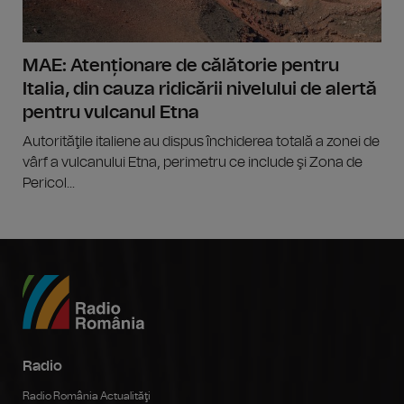
MAE: Atenționare de călătorie pentru
Italia, din cauza ridicării nivelului de alertă
pentru vulcanul Etna
Autorităţile italiene au dispus închiderea totală a zonei de
vârf a vulcanului Etna, perimetru ce include şi Zona de
Pericol...
Radio
Radio România Actualităţi