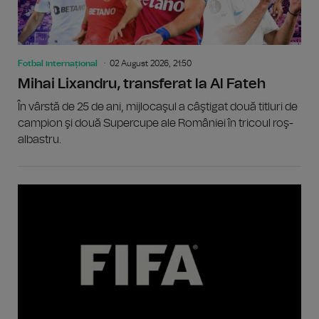
Fotbal internațional
02 August 2026, 21:50
Mihai Lixandru, transferat la Al Fateh
În vârstă de 25 de ani, mijlocaşul a câştigat două titluri de
campion şi două Supercupe ale României în tricoul roş-
albastru.