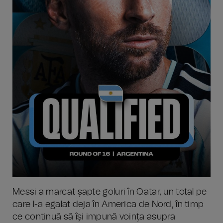
Messi a marcat șapte goluri în Qatar, un total pe
care l-a egalat deja în America de Nord, în timp
ce continuă să își impună voința asupra