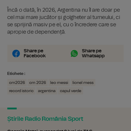
Încă o dată, în 2026, Argentina nu îl are doar pe
cel mai mare jucător și golgheter al turneului, ci
se sprijină masiv pe el, cu o încredere care se
apropie de dependență.
Share pe
Share pe
Facebook
Whatsapp
Etichete :
cm2026
cm 2026
leo messi
lionel mess
record istoric
argentina
capul verde
Știrile Radio România Sport