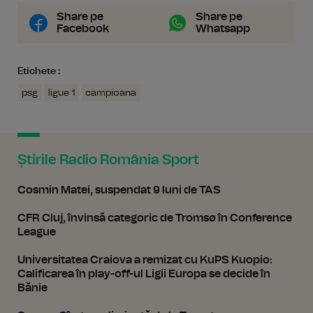
Share pe
Share pe
Facebook
Whatsapp
Etichete :
psg
ligue 1
campioana
Știrile Radio România Sport
Cosmin Matei, suspendat 9 luni de TAS
CFR Cluj, învinsă categoric de Tromsø în Conference
League
Universitatea Craiova a remizat cu KuPS Kuopio:
Calificarea în play-off-ul Ligii Europa se decide în
Bănie