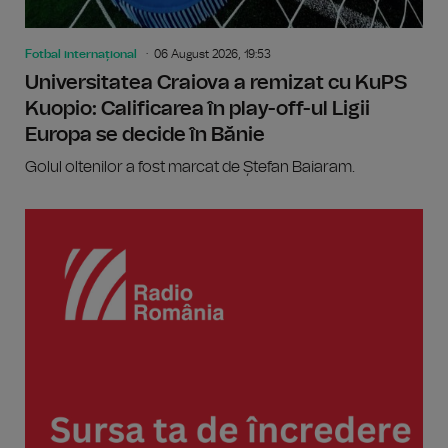
Fotbal internațional
06 August 2026, 19:53
Universitatea Craiova a remizat cu KuPS
Kuopio: Calificarea în play-off-ul Ligii
Europa se decide în Bănie
Golul oltenilor a fost marcat de Ștefan Baiaram.