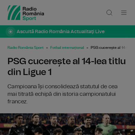
Ascultă Radio România Actualitaţi Live
Radio România Sport
Fotbal internațional
PSG cucerește al 14-lea ti
PSG cucerește al 14-lea titlu
din Ligue 1
Campioana își consolidează statutul de cea
mai titrată echipă din istoria campionatului
francez.