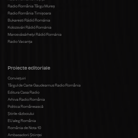
Radio România Târgu Mureș
Radio România Timișoara
Bukaresti Rádió Románia
Kolozsvári Rádió Románia
Marosvásárhelyi Rádió Románia
Radio Vacanța
Proiecte editoriale
Conviețuiri
Târgul de Carte Gaudeamus Radio România
Editura Casa Radio
Arhiva Radio România
Politica Românească
Știrile războiului
EU aleg România
România de Nota 10
Ambasadorii Științei