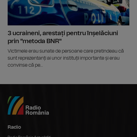
3 ucraineni, arestați pentru înșelăciuni
prin "metoda BNR"
Victimele erau sunate de persoane care pretindeau că
sunt reprezentanți ai unor instituții importante și erau
convinse că pe...
Radio