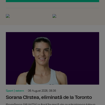
Sport | extern
06 August 2026, 08:36
Sorana Cîrstea, eliminată de la Toronto
Românca (18 WTA) a fost învinsă de australianca Maya