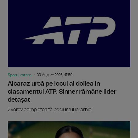
Sport | extern
03 August 2026, 17:50
Alcaraz urcă pe locul al doilea în
clasamentul ATP. Sinner rămâne lider
detașat
Zverev completează podiumul ierarhiei.