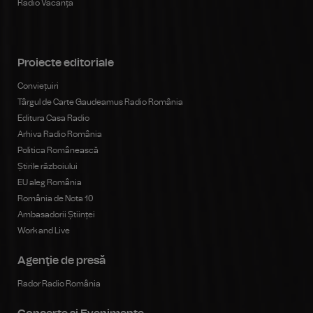
Radio Vacanța
Proiecte editoriale
Conviețuiri
Târgul de Carte Gaudeamus Radio România
Editura Casa Radio
Arhiva Radio România
Politica Românească
Știrile războiului
EU aleg România
România de Nota 10
Ambasadorii Științei
Work and Live
Agenţie de presă
Rador Radio România