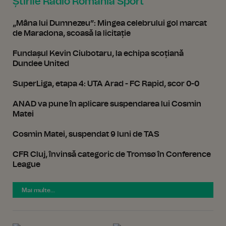
Știrile Radio România Sport
„Mâna lui Dumnezeu”: Mingea celebrului gol marcat
de Maradona, scoasă la licitație
Fundașul Kevin Ciubotaru, la echipa scoțiană
Dundee United
SuperLiga, etapa 4: UTA Arad - FC Rapid, scor 0-0
ANAD va pune în aplicare suspendarea lui Cosmin
Matei
Cosmin Matei, suspendat 9 luni de TAS
CFR Cluj, învinsă categoric de Tromsø în Conference
League
Mai multe...