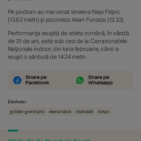
Pe podium au mai urcat slovena Neja Filipic
(13.62 metri) şi japoneza Akari Funada (13.33).
Performanţa reuşită de atleta română, în vârstă
de 31 de ani, este sub cea de la Campionatele
Naţionale indoor, din luna februarie, când a
reuşit o săritură de 14.24 metri.
Share pe
Share pe
Facebook
Whatsapp
Etichete :
golden grand prix
elena talos
triplusalt
tokyo