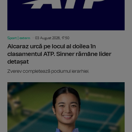
Sport | extern
03 August 2026, 17:50
Alcaraz urcă pe locul al doilea în
clasamentul ATP. Sinner rămâne lider
detașat
Zverev completează podiumul ierarhiei.