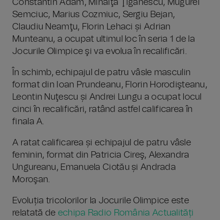
Constantin Adam, Mihăiţă Ţigănescu, Mugurel
Semciuc, Marius Cozmiuc, Sergiu Bejan,
Claudiu Neamţu, Florin Lehaci și Adrian
Munteanu, a ocupat ultimul loc în seria 1 de la
Jocurile Olimpice şi va evolua în recalificări.
În schimb, echipajul de patru vâsle masculin
format din Ioan Prundeanu, Florin Horodişteanu,
Leontin Nuţescu și Andrei Lungu a ocupat locul
cinci în recalificări, ratând astfel calificarea în
finala A.
A ratat calificarea și echipajul de patru vâsle
feminin, format din Patricia Cireş, Alexandra
Ungureanu, Emanuela Ciotău și Andrada
Moroşan.
Evoluția tricolorilor la Jocurile Olimpice este
relatată de
echipa Radio România Actualități