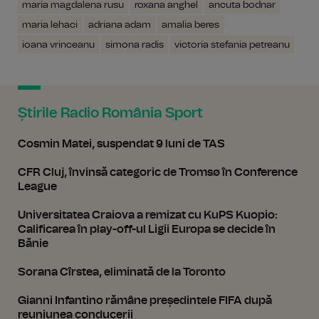
maria magdalena rusu
roxana anghel
ancuta bodnar
maria lehaci
adriana adam
amalia beres
ioana vrinceanu
simona radis
victoria stefania petreanu
Știrile Radio România Sport
Cosmin Matei, suspendat 9 luni de TAS
CFR Cluj, învinsă categoric de Tromsø în Conference
League
Universitatea Craiova a remizat cu KuPS Kuopio:
Calificarea în play-off-ul Ligii Europa se decide în
Bănie
Sorana Cîrstea, eliminată de la Toronto
Gianni Infantino rămâne președintele FIFA după
reuniunea conducerii