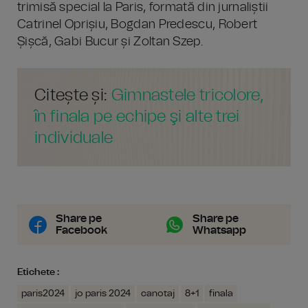
trimisă special la Paris, formată din jurnaliștii
Catrinel Oprișiu, Bogdan Predescu, Robert
Șișcă, Gabi Bucur și Zoltan Szep.
Citește și:
Gimnastele tricolore,
în finala pe echipe şi alte trei
individuale
Share pe
Share pe
Facebook
Whatsapp
Etichete :
paris2024
jo paris 2024
canotaj
8+1
finala