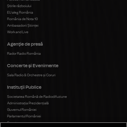
Știrile războiului
EU aleg România
România de Nota 10
Ambasadorii Științei
Work and Live
Agenţie de presă
Rador Radio România
Concerte şi Evenimente
Sala Radio & Orchestre și Coruri
Instituţii Publice
Societatea Română de Radiodifuziune
Administrația Prezidențială
Guvernul României
Parlamentul României
Senat