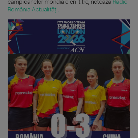
campioanelor mondiale en-titre, notează
Radio
România Actualități.