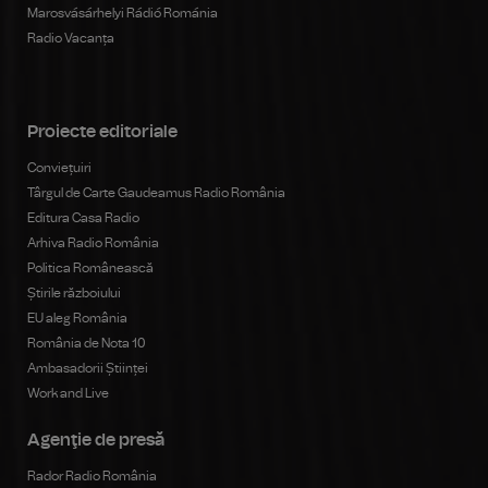
Marosvásárhelyi Rádió Románia
Radio Vacanța
Proiecte editoriale
Conviețuiri
Târgul de Carte Gaudeamus Radio România
Editura Casa Radio
Arhiva Radio România
Politica Românească
Știrile războiului
EU aleg România
România de Nota 10
Ambasadorii Științei
Work and Live
Agenţie de presă
Rador Radio România