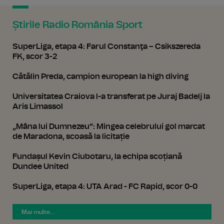
Știrile Radio România Sport
SuperLiga, etapa 4: Farul Constanţa – Csikszereda
FK, scor 3-2
Cătălin Preda, campion european la high diving
Universitatea Craiova l-a transferat pe Juraj Badelj la
Aris Limassol
„Mâna lui Dumnezeu”: Mingea celebrului gol marcat
de Maradona, scoasă la licitație
Fundașul Kevin Ciubotaru, la echipa scoțiană
Dundee United
SuperLiga, etapa 4: UTA Arad - FC Rapid, scor 0-0
Mai multe...