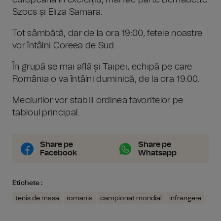
europeană în exercițiu, mai fac parte Bernadette
Szocs și Eliza Samara.
Tot sâmbătă, dar de la ora 19:00, fetele noastre
vor întâlni Coreea de Sud.
În grupă se mai află și Taipei, echipă pe care
România o va întâlni duminică, de la ora 19:00.
Meciurilor vor stabili ordinea favoritelor pe
tabloul principal.
Share pe
Share pe
Facebook
Whatsapp
Etichete :
tenis de masa
romania
campionat mondial
infrangere