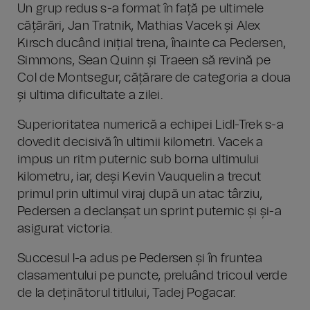
Un grup redus s-a format în față pe ultimele
cățărări, Jan Tratnik, Mathias Vacek și Alex
Kirsch ducând inițial trena, înainte ca Pedersen,
Simmons, Sean Quinn și Traeen să revină pe
Col de Montsegur, cățărare de categoria a doua
și ultima dificultate a zilei.
Superioritatea numerică a echipei Lidl-Trek s-a
dovedit decisivă în ultimii kilometri. Vacek a
impus un ritm puternic sub borna ultimului
kilometru, iar, deși Kevin Vauquelin a trecut
primul prin ultimul viraj după un atac târziu,
Pedersen a declanșat un sprint puternic și și-a
asigurat victoria.
Succesul l-a adus pe Pedersen și în fruntea
clasamentului pe puncte, preluând tricoul verde
de la deținătorul titlului, Tadej Pogacar.