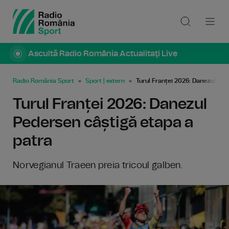
Ascultă Radio România Actualitaţi Live
Radio România Sport
Sport | extern
Turul Franței 2026: Danezul Ped
Turul Franței 2026: Danezul
Pedersen câștigă etapa a
patra
Norvegianul Traeen preia tricoul galben.