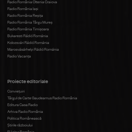
Radio România Oltenia Craiova
Radio România Iași
Radio România Reșița
Radio România Târgu Mureș
Radio România Timișoara
Bukaresti Rádió Románia
Kolozsvári Rádió Románia
Marosvásárhelyi Rádió Románia
Radio Vacanța
Proiecte editoriale
Conviețuiri
Târgul de Carte Gaudeamus Radio România
Editura Casa Radio
Arhiva Radio România
Politica Românească
Știrile războiului