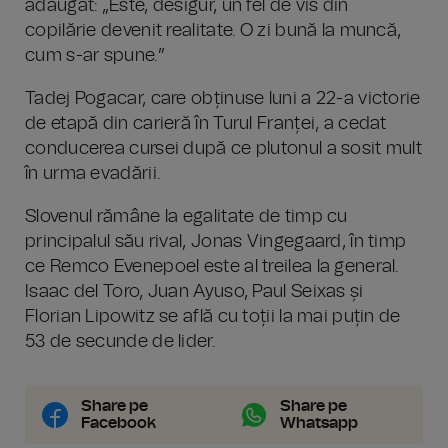
adăugat: „Este, desigur, un fel de vis din
copilărie devenit realitate. O zi bună la muncă,
cum s-ar spune.”
Tadej Pogacar, care obținuse luni a 22-a victorie
de etapă din carieră în Turul Franței, a cedat
conducerea cursei după ce plutonul a sosit mult
în urma evadării.
Slovenul rămâne la egalitate de timp cu
principalul său rival, Jonas Vingegaard, în timp
ce Remco Evenepoel este al treilea la general.
Isaac del Toro, Juan Ayuso, Paul Seixas și
Florian Lipowitz se află cu toții la mai puțin de
53 de secunde de lider.
Share pe
Share pe
Facebook
Whatsapp