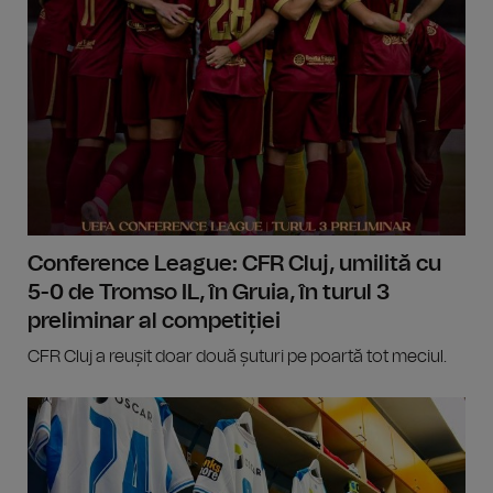
Conference League: CFR Cluj, umilită cu
5-0 de Tromso IL, în Gruia, în turul 3
preliminar al competiției
CFR Cluj a reușit doar două șuturi pe poartă tot meciul.