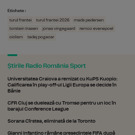
Etichete :
turul frantei
turul frantei 2026
mads pedersen
torstein traeen
jonas vingegaard
remco evenepoel
ciclism
tadej pogacar
Știrile Radio România Sport
Universitatea Craiova a remizat cu KuPS Kuopio:
Calificarea în play-off-ul Ligii Europa se decide în
Bănie
CFR Cluj se duelează cu Tromsø pentru un loc în
barajul Conference League
Sorana Cîrstea, eliminată de la Toronto
Gianni Infantino rămâne președintele FIFA după