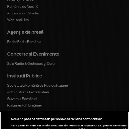
EU aleg România
România de Nota 10
Ambasadorii Științei
Work and Live
Agenţie de presă
Rador Radio România
Concerte şi Evenimente
Sala Radio & Orchestre și Coruri
Instituţii Publice
Societatea Română de Radiodifuziune
Administrația Prezidențială
Guvernul României
Parlamentul României
Senat
Camera Deputaților
Nouă ne pasă ca datele tale personale să rămână confidențiale
Consiliul Național al Audiovizualului
Noi și partenerii noștri
668
stocăm și/sau accesăm informații pe dispozitivul dvs., precum identificatorii