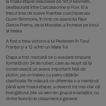
la finalul etapei deluroase de 181,9 kilometri,
desfășurată între Carcassonne și Foix. El a
trecut linia de sosire înaintea coechipierului
Quinn Simmons, în timp ce spaniolul Raul
Garcia Pierna, de la Movistar, a încheiat pe locul
al treilea.
A fost a treia victorie a lui Pedersen în Turul
Franței și a 12-a într-un Mare Tur.
Etapa a fost marcată de o evadare timpurie
formată din 34 de rutieri, care au reușit să își
construiască un avans important față de
pluton, pe un traseu cu patru cățărări
clasificate. Pe măsură ce diferența s-a menținut
până spre finalul etapei, a devenit tot mai clar că
învingătorul zilei va veni din grupul evadaților, nu
dintre favoriții la clasamentul general.