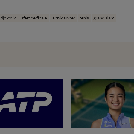
 djokovic
sfert de finala
jannik sinner
tenis
grand slam
Trabzonspor a început negocierile pe