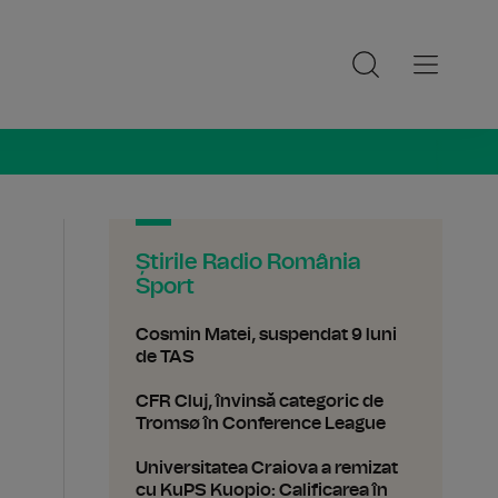
ia Sport
Știrile Radio România
Sport
Cosmin Matei, suspendat 9 luni
de TAS
CFR Cluj, învinsă categoric de
Tromsø în Conference League
Universitatea Craiova a remizat
cu KuPS Kuopio: Calificarea în