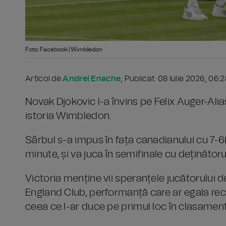
Foto: Facebook | Wimbledon
Articol de
Andrei Enache
, Publicat: 08 Iulie 2026, 06:
Novak Djokovic l-a învins pe Felix Auger-Alias
istoria Wimbledon.
Sârbul s-a impus în fața canadianului cu 7-6(10
minute, și va juca în semifinale cu deținătorul
Victoria menține vii speranțele jucătorului de 
England Club, performanță care ar egala reco
ceea ce l-ar duce pe primul loc în clasament