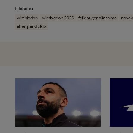
Etichete :
wimbledon
wimbledon 2026
felix auger-aliassime
novak
all england club