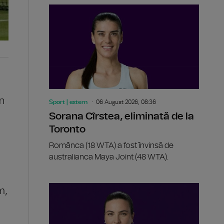
in
Sport | extern
06 August 2026, 08:36
Sorana Cîrstea, eliminată de la
Toronto
Românca (18 WTA) a fost învinsă de
australianca Maya Joint (48 WTA).
m,