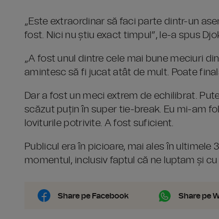
„Este extraordinar să faci parte dintr-un as
fost. Nici nu știu exact timpul”, le-a spus Djo
„A fost unul dintre cele mai bune meciuri di
amintesc să fi jucat atât de mult. Poate fin
Dar a fost un meci extrem de echilibrat. Putea 
scăzut puțin în super tie-break. Eu mi-am fol
loviturile potrivite. A fost suficient.
Publicul era în picioare, mai ales în ultimele
momentul, inclusiv faptul că ne luptam și cu 
Share pe Facebook
Share pe 