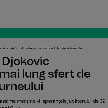
Radio Român
ălucește în cel mai lung sfert de finală din istoria turneului
 Djokovic
 mai lung sfert de
turneului
liassime menține vii speranțele jucătorului de 39