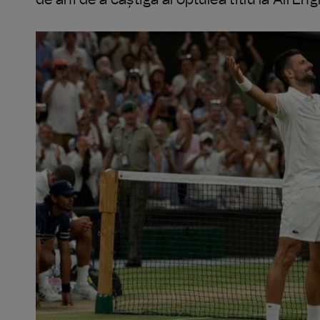
de ani de a câștiga al optulea titlu la All En