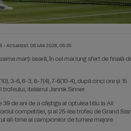
28 • Actualizat: 08 Iulie 2026, 06:35
sime marți seară, în cel mai lung sfert de finală d
), 3-6, 6-3, 6-7(4), 7-6(10-4), după cinci ore și 15
 trofeului, italianul Jannik Sinner.
39 de ani de a câștiga al optulea titlu la All
rdul competiției, și al 25-lea trofeu de Grand Sla
ul all-time al campionilor de turnee majore.