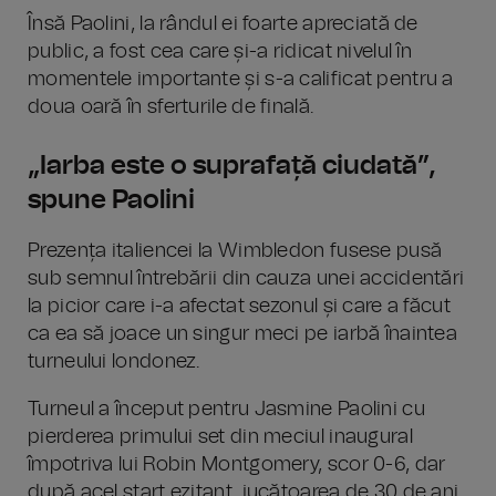
Însă Paolini, la rândul ei foarte apreciată de
public, a fost cea care și-a ridicat nivelul în
momentele importante și s-a calificat pentru a
doua oară în sferturile de finală.
„Iarba este o suprafață ciudată”,
spune Paolini
Prezența italiencei la Wimbledon fusese pusă
sub semnul întrebării din cauza unei accidentări
la picior care i-a afectat sezonul și care a făcut
ca ea să joace un singur meci pe iarbă înaintea
turneului londonez.
Turneul a început pentru Jasmine Paolini cu
pierderea primului set din meciul inaugural
împotriva lui Robin Montgomery, scor 0-6, dar
după acel start ezitant, jucătoarea de 30 de ani