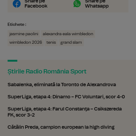
Share pe
Share pe
Facebook
Whatsapp
Etichete :
jasmine paolini
alexandra eala wimbledon
wimbledon 2026
tenis
grand slam
Știrile Radio România Sport
Sabalenka, eliminată la Toronto de Alexandrova
SuperLiga, etapa 4: Dinamo – FC Voluntari, scor 4-0
SuperLiga, etapa 4: Farul Constanţa – Csikszereda
FK, scor 3-2
Cătălin Preda, campion european la high diving