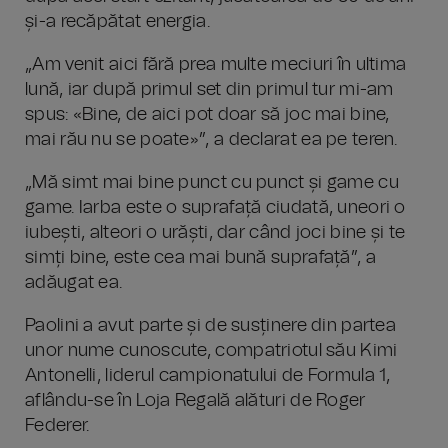
și-a recăpătat energia.
„Am venit aici fără prea multe meciuri în ultima
lună, iar după primul set din primul tur mi-am
spus: «Bine, de aici pot doar să joc mai bine,
mai rău nu se poate»”, a declarat ea pe teren.
„Mă simt mai bine punct cu punct și game cu
game. Iarba este o suprafață ciudată, uneori o
iubești, alteori o urăști, dar când joci bine și te
simți bine, este cea mai bună suprafață”, a
adăugat ea.
Paolini a avut parte și de susținere din partea
unor nume cunoscute, compatriotul său Kimi
Antonelli, liderul campionatului de Formula 1,
aflându-se în Loja Regală alături de Roger
Federer.