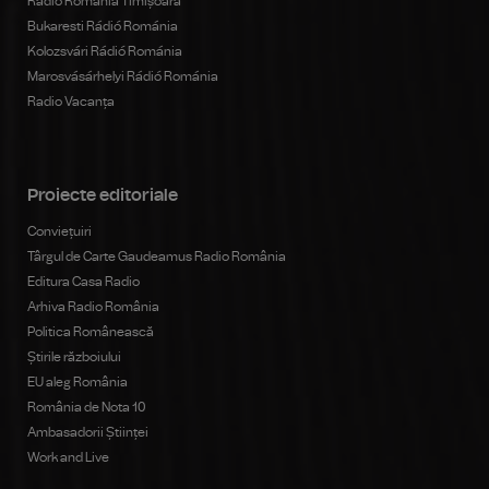
Radio România Timișoara
Bukaresti Rádió Románia
Kolozsvári Rádió Románia
Marosvásárhelyi Rádió Románia
Radio Vacanța
Proiecte editoriale
Conviețuiri
Târgul de Carte Gaudeamus Radio România
Editura Casa Radio
Arhiva Radio România
Politica Românească
Știrile războiului
EU aleg România
România de Nota 10
Ambasadorii Științei
Work and Live