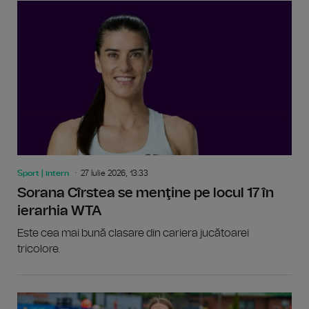
Sport | intern
27 Iulie 2026, 13:33
Sorana Cîrstea se menţine pe locul 17 în
ierarhia WTA
Este cea mai bună clasare din cariera jucătoarei
tricolore.