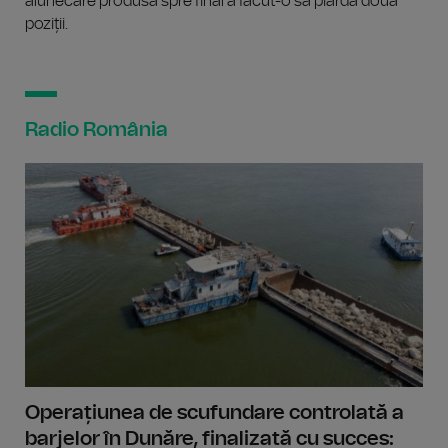
alunecare produsă spre final a făcut-o să piardă două
poziții.
Radio România
Operațiunea de scufundare controlată a
barjelor în Dunăre, finalizată cu succes: