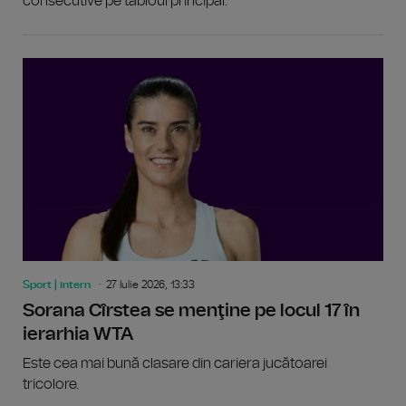
consecutive pe tabloul principal.
Sport | intern
27 Iulie 2026, 13:33
Sorana Cîrstea se menţine pe locul 17 în
ierarhia WTA
Este cea mai bună clasare din cariera jucătoarei
tricolore.