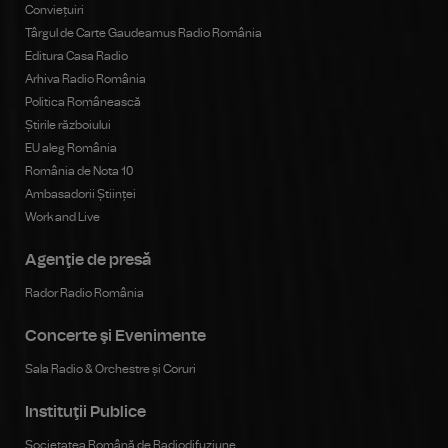
Conviețuiri
Târgul de Carte Gaudeamus Radio România
Editura Casa Radio
Arhiva Radio România
Politica Românească
Știrile războiului
EU aleg România
România de Nota 10
Ambasadorii Științei
Work and Live
Agenţie de presă
Rador Radio România
Concerte şi Evenimente
Sala Radio & Orchestre și Coruri
Instituţii Publice
Societatea Română de Radiodifuziune