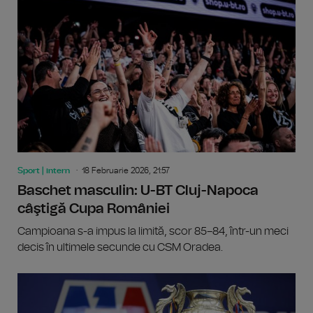
Sport | intern
18 Februarie 2026, 21:57
Baschet masculin: U-BT Cluj-Napoca
câştigă Cupa României
Campioana s-a impus la limită, scor 85–84, într-un meci
decis în ultimele secunde cu CSM Oradea.