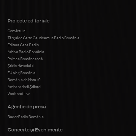
Proiecte editoriale
Conviețuiri
Târgul de Carte Gaudeamus Radio România
Editura Casa Radio
Arhiva Radio România
Politica Românească
Știrile războiului
EU aleg România
România de Nota 10
Ambasadorii Științei
Work and Live
Agenţie de presă
Rador Radio România
Concerte şi Evenimente