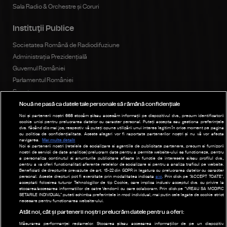
Sala Radio & Orchestre și Coruri
Instituţii Publice
Societatea Română de Radiodifuziune
Administrația Prezidențială
Guvernul României
Parlamentul României
Senat
Camera Deputaților
Nouă ne pasă ca datele tale personale să rămână confidențiale
Consiliul Național al Audiovizualului
Noi și partenerii noștri
668
stocăm și/sau accesăm informații pe dispozitivul dvs., precum identificatorii
cookie unici pentru prelucrarea datelor cu caracter personal. Puteți accepta sau gestiona preferințele
dvs. făcând clic mai jos, respectiv vă puteți opune utilizării unui interes legitim în orice moment pe pagina
cu politica de confidențialitate. Aceste alegeri vor fi raportate partenerilor noștri și nu vă vor afecta
navigarea.
Mai multe detalii
Noi si partenerii nostri (retelele de socializare si agentiile de publicitate partenere, precum si furnizorii
Publicitate
nostri de servicii de date analitice) prelucram date pentru a permite website-ului sa functioneze, pentru
a personaliza continutul si anunturile publicitare afisate in functie de interesele si/sau profilul dvs.,
Parteneri
pentru a va oferi functionalitati aferente retelelor de socializare si pentru a analiza traficul pe website.
Beneficiati de drepturile prevazute de art. 15-22 din GDPR in legatura cu prelucrarea datelor cu caracter
personal. Aceste drepturi pot fi exercitate prin modalitatea indicata
aici
. Prin click pe “ACCEPT TOATE”,
Termeni de utilizare
acceptati folosirea tuturor Tehnologiilor de tip Cookie, care implica inclusiv acceptul dvs. cu privire la
stocarea/accesarea informatiilor de catre Vendor-ii cu care colaboram. Prin click pe “VREAU SA MODIFIC
Politica de confidențialitate
SETARILE INDIVIDUAL” puteti schimba preferintele in mod individual, mai putin cele legate de cookie strict
necesare pentru functionarea website-ului.
Modifică Setările
Atât noi, cât și partenerii noștri prelucrăm datele pentru a oferi:
Măsurarea performanței reclamelor. Stocarea și/sau accesarea informațiilor de pe un dispozitiv.