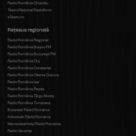
Radio România Chișinău
Teatrul Național Radiofonic
eTeatru.ro
Rețeaua regională
Radio România Regional
Radio România Brașov FM
Radio România Bucureşti FM
Radio România Cluj
Radio România Constanța
Radio România Oltenia Craiova
Radio România Iași
Radio România Reșița
Radio România Târgu Mureș
Radio România Timișoara
Bukaresti Rádió Románia
Kolozsvári Rádió Románia
Marosvásárhelyi Rádió Románia
Radio Vacanța