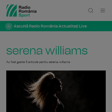
Ascultă Radio România Actualitaţi Live
serena williams
Au fost gasite 5 articole pentru serena williams