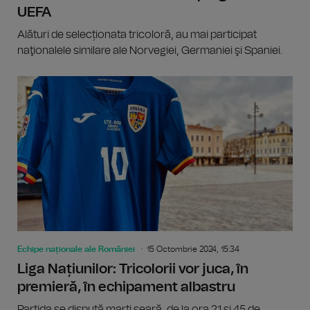
UEFA
Alături de selecționata tricoloră, au mai participat
naţionalele similare ale Norvegiei, Germaniei şi Spaniei.
Echipe naționale ale României
15 Octombrie 2024, 15:34
Liga Națiunilor: Tricolorii vor juca, în
premieră, în echipament albastru
Partida se dispută marţi seară, de la ora 21 și 45 de