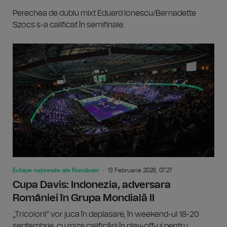
Perechea de dublu mixt Eduard Ionescu/Bernadette
Szocs s-a calificat în semifinale.
Echipe naționale ale României
13 Februarie 2026, 07:27
Cupa Davis: Indonezia, adversara
României în Grupa Mondială II
„Tricolorii” vor juca în deplasare, în weekend-ul 18-20
septembrie, cu miza calificării în play-off-ul pentru