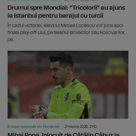
Drumul spre Mondial: "Tricolorii" au ajuns
la Istanbul pentru barajul cu turcii
În cazul victoriei, elevii lui Mircea Lucescu vor juca apoi
finala play-off-ului, pe terenul slovacilor sau kosovarilor,
pe...
Echipe naționale ale României
21 Martie 2026, 21:10
Mihai Popa, înlocuit de Cătălin Căbuz la