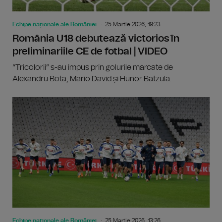
Echipe naționale ale României
25 Martie 2026, 19:23
România U18 debutează victorios în
preliminariile CE de fotbal | VIDEO
“Tricolorii” s-au impus prin golurile marcate de
Alexandru Bota, Mario David și Hunor Batzula.
Echipe naționale ale României
25 Martie 2026, 13:26