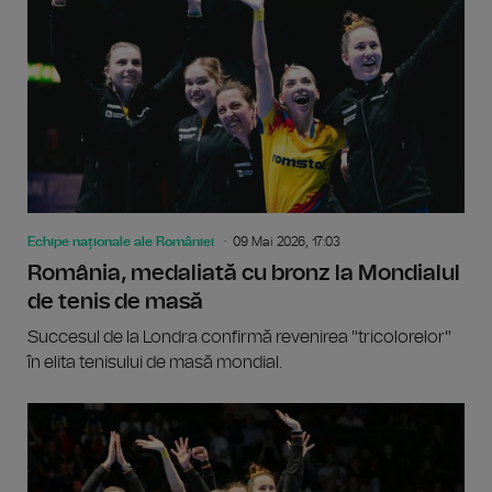
Echipe naționale ale României
09 Mai 2026, 17:03
România, medaliată cu bronz la Mondialul
de tenis de masă
Succesul de la Londra confirmă revenirea "tricolorelor"
în elita tenisului de masă mondial.