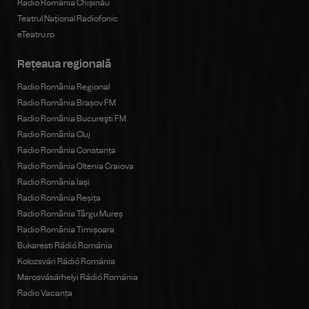
Radio România Chișinău
Teatrul Național Radiofonic
eTeatru.ro
Rețeaua regională
Radio România Regional
Radio România Brașov FM
Radio România Bucureşti FM
Radio România Cluj
Radio România Constanța
Radio România Oltenia Craiova
Radio România Iași
Radio România Reșița
Radio România Târgu Mureș
Radio România Timișoara
Bukaresti Rádió Románia
Kolozsvári Rádió Románia
Marosvásárhelyi Rádió Románia
Radio Vacanța