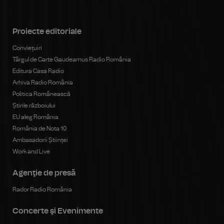
Proiecte editoriale
Conviețuiri
Târgul de Carte Gaudeamus Radio România
Editura Casa Radio
Arhiva Radio România
Politica Românească
Știrile războiului
EU aleg România
România de Nota 10
Ambasadorii Științei
Work and Live
Agenţie de presă
Rador Radio România
Concerte şi Evenimente