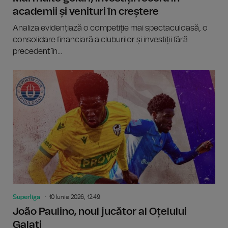
academii și venituri în creștere
Analiza evidențiază o competiție mai spectaculoasă, o
consolidare financiară a cluburilor și investiții fără
precedent în...
Superliga
10 Iunie 2026, 12:49
João Paulino, noul jucător al Oțelului
Galați