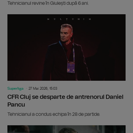
Tehnicianul revine în Giulești după 6 ani.
Superliga
27 Mai 2026, 15:03
CFR Cluj se desparte de antrenorul Daniel
Pancu
Tehnicianul a condus echipa în 28 de partide.