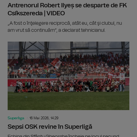
Antrenorul Robert Ilyeș se desparte de FK
Csíkszereda | VIDEO
„A fost o înţelegere reciprocă, atât eu, cât şi clubul, nu
am vrut să continuăm”, a declarat tehnicianul.
Superliga
16 Mai 2026, 14:29
Sepsi OSK revine în Superligă
Echipa din Sfântu Gheorghe încheie pe locul secund