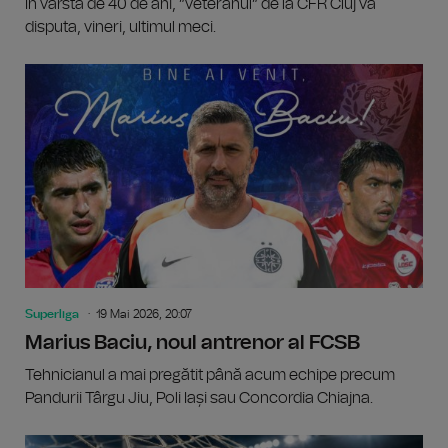
În vârstă de 40 de ani, ”veteranul” de la CFR Cluj va
disputa, vineri, ultimul meci.
Superliga
19 Mai 2026, 20:07
Marius Baciu, noul antrenor al FCSB
Tehnicianul a mai pregătit până acum echipe precum
Pandurii Târgu Jiu, Poli Iași sau Concordia Chiajna.