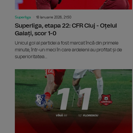
Superliga
18 Ianuarie 2026, 21:50
Superliga, etapa 22: CFR Cluj - Oțelul
Galați, scor 1-0
Unicul gol al partidei a fost marcat încă din primele
minute, într-un meci în care ardelenii au profitat și de
superioritatea...