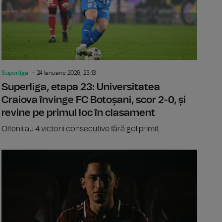
Superliga
24 Ianuarie 2026, 23:13
Superliga, etapa 23: Universitatea
Craiova învinge FC Botoșani, scor 2-0, și
revine pe primul loc în clasament
Oltenii au 4 victorii consecutive fără gol primit.
ga, etapa 23: Dinamo învinge FC Hermannstadt, scor 2-1, și urc
Fundașul A