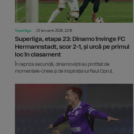
Superliga
23 Ianuarie 2026, 22:16
Superliga, etapa 23: Dinamo învinge FC
Hermannstadt, scor 2-1, și urcă pe primul
loc în clasament
În repriza secundă, dinamoviștii au profitat de
momentele-cheie și de inspirația lui Raul Opruț.