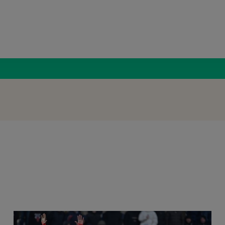
Radio Român
Superli