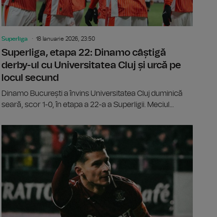
Superliga
18 Ianuarie 2026, 23:50
Superliga, etapa 22: Dinamo câștigă
derby-ul cu Universitatea Cluj și urcă pe
locul secund
Dinamo București a învins Universitatea Cluj duminică
seară, scor 1-0, în etapa a 22-a a Superligii. Meciul...
a, etapa 22: CFR Cluj - Oțelul Galați, scor 1-0
Superliga, 