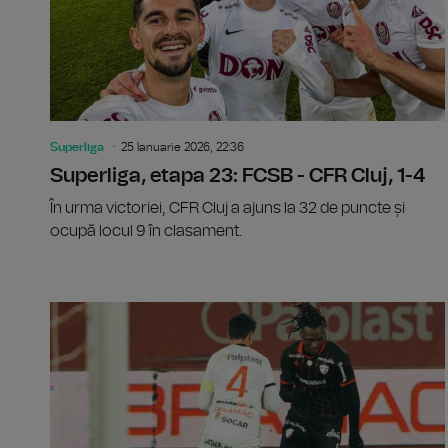
Superliga
25 Ianuarie 2026, 22:36
Superliga, etapa 23: FCSB - CFR Cluj, 1-4
În urma victoriei, CFR Cluj a ajuns la 32 de puncte și
ocupă locul 9 în clasament.