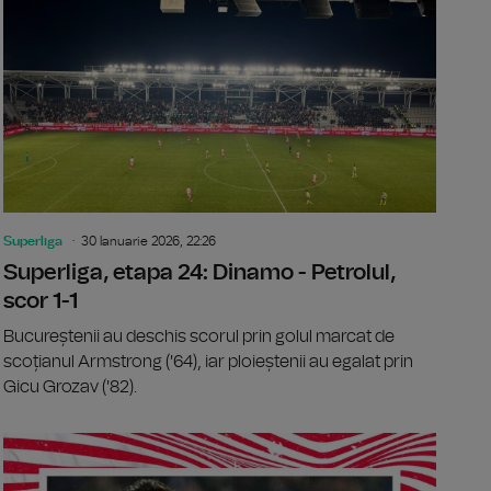
Superliga
30 Ianuarie 2026, 22:26
Superliga, etapa 24: Dinamo - Petrolul,
scor 1-1
Bucureștenii au deschis scorul prin golul marcat de
scoțianul Armstrong ('64), iar ploieștenii au egalat prin
Gicu Grozav ('82).
ga, etapa 24: CFR Cluj - Metaloglobus Bucureşti, scor 4-2
Superliga, 