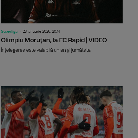
Superliga
23 Ianuarie 2026, 20:14
Olimpiu Moruţan, la FC Rapid | VIDEO
Înțelegerea este valabilă un an şi jumătate.
ga: Metaloglobus - FC Argeș, scor 0-2
Fundașul M