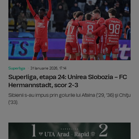
Superliga
31 Ianuarie 2026, 17:14
Superliga, etapa 24: Unirea Slobozia – FC
Hermannstadt, scor 2-3
Sibienii s-au impus prin golurile lui Afalna ('29, '36) şi Chiţu
('33).
Superli