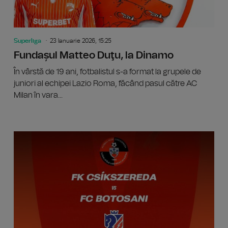
Superliga
23 Ianuarie 2026, 15:25
Fundașul Matteo Duţu, la Dinamo
În vârstă de 19 ani, fotbalistul s-a format la grupele de
juniori al echipei Lazio Roma, făcând pasul către AC
Milan în vara...
Superlig