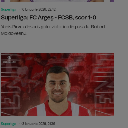
Superliga
16 Ianuarie 2026, 22:42
Superliga: FC Argeş - FCSB, scor 1-0
Yanis Pîrvu a înscris golul victoriei din pasa lui Robert
Moldoveanu.
ga se reia după pauza de iarnă
Fundaşul R
Superliga
13 Ianuarie 2026, 21:36