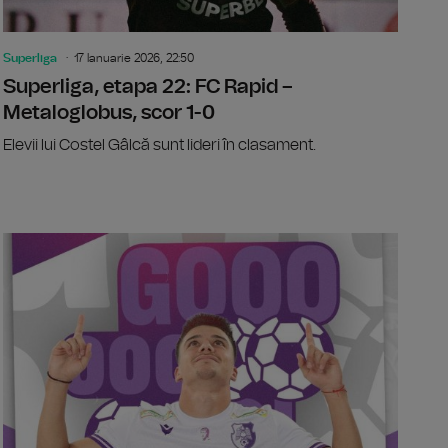
Superliga
17 Ianuarie 2026, 22:50
Superliga, etapa 22: FC Rapid –
Metaloglobus, scor 1-0
Elevii lui Costel Gâlcă sunt lideri în clasament.
ga, etapa 22: Farul Constanța - FC Hermannstadt, scor 1-1
Superliga, 