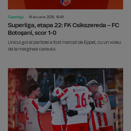
Superliga
18 Ianuarie 2026, 18:48
Superliga, etapa 22: FK Csikszereda – FC
Botoşani, scor 1-0
Unicul gol al partidei a fost marcat de Eppel, cu un voleu
de la marginea careului.
Superli