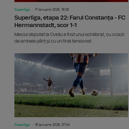
Superliga
17 Ianuarie 2026, 19:28
Superliga, etapa 22: Farul Constanța - FC
Hermannstadt, scor 1-1
Meciul disputat la Ovidiu a fost unul echilibrat, cu ocazii
de ambele părți și cu un final tensionat.
Superliga
16 Ianuarie 2026, 07:04