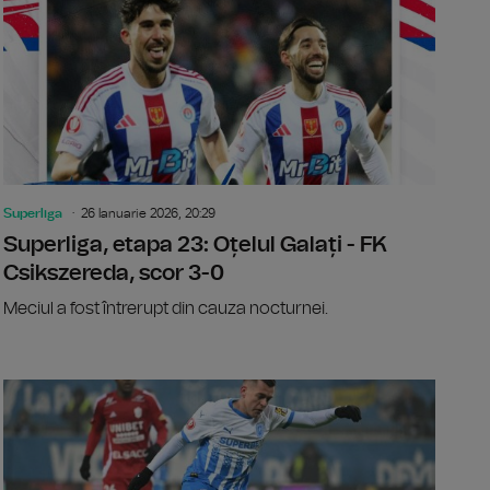
Superliga
26 Ianuarie 2026, 20:29
Superliga, etapa 23: Oțelul Galați - FK
Csikszereda, scor 3-0
Meciul a fost întrerupt din cauza nocturnei.
a, etapa 23: FCSB - CFR Cluj, 1-4
Superliga, 