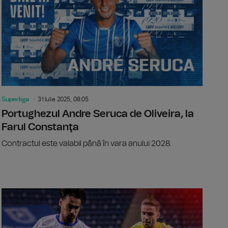
Superliga
31 Iulie 2025, 08:05
Portughezul Andre Seruca de Oliveira, la
Farul Constanţa
Contractul este valabil până în vara anului 2028.
Ștefănescu, transferat la Konyaspor
Andrei Cor