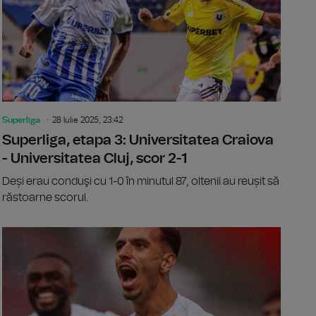
Superliga
28 Iulie 2025, 23:42
Superliga, etapa 3: Universitatea Craiova
- Universitatea Cluj, scor 2-1
Deși erau conduşi cu 1-0 în minutul 87, oltenii au reușit să
răstoarne scorul.
ga, etapa 3: FC Botoşani - Unirea Slobozia, scor 4-0
Superliga, 