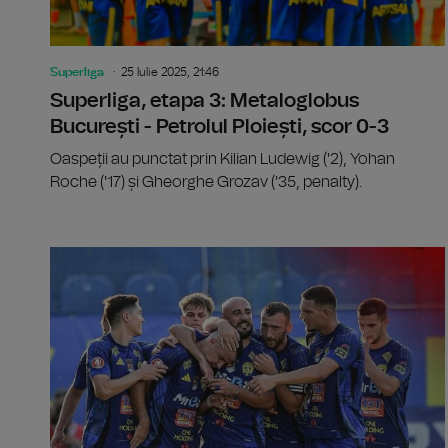
Superliga
25 Iulie 2025, 21:46
Superliga, etapa 3: Metaloglobus
București - Petrolul Ploiești, scor 0-3
Oaspeții au punctat prin Kilian Ludewig ('2), Yohan
Roche ('17) și Gheorghe Grozav ('35, penalty).