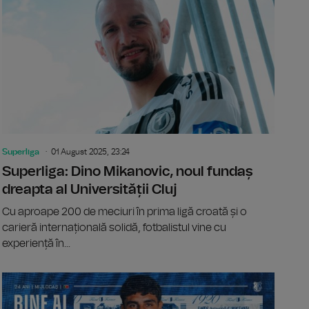
Superliga
01 August 2025, 23:24
Superliga: Dino Mikanovic, noul fundaș
dreapta al Universității Cluj
Cu aproape 200 de meciuri în prima ligă croată și o
carieră internațională solidă, fotbalistul vine cu
experiență în...
ga, etapa 4: Farul Constanţa - Metaloglobus, scor 2-1
Superliga: 