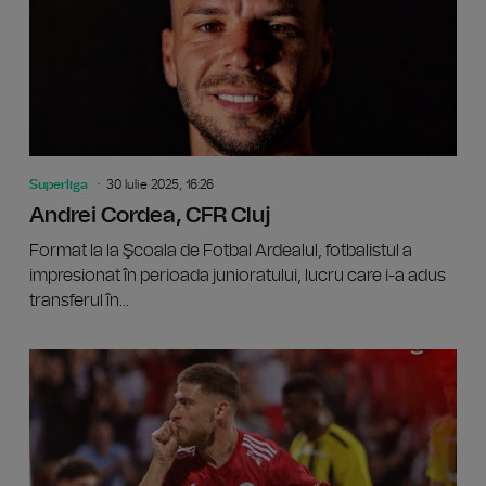
Superliga
30 Iulie 2025, 16:26
Andrei Cordea, CFR Cluj
Format la la Şcoala de Fotbal Ardealul, fotbalistul a
impresionat în perioada junioratului, lucru care i-a adus
transferul în...
Superli