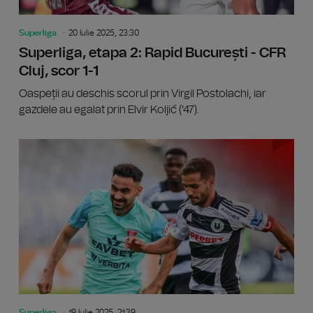
Superliga
20 Iulie 2025, 23:30
Superliga, etapa 2: Rapid București - CFR
Cluj, scor 1-1
Oaspeții au deschis scorul prin Virgil Postolachi, iar
gazdele au egalat prin Elvir Koljić ('47).
Superlig
Superliga
19 Iulie 2025, 21:39