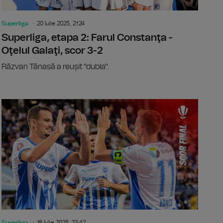
Superliga
20 Iulie 2025, 21:24
Superliga, etapa 2: Farul Constanţa -
Oţelul Galaţi, scor 3-2
Răzvan Tănasă a reușit "dubla".
a, etapa 2: Petrolul Ploieşti – FCSB, scor 0-1
Superliga, 
Superliga
18 Iulie 2025, 23:42