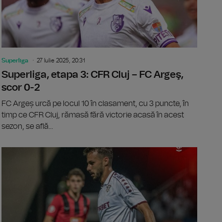
Superliga
27 Iulie 2025, 20:31
Superliga, etapa 3: CFR Cluj – FC Argeş,
scor 0-2
FC Argeș urcă pe locul 10 în clasament, cu 3 puncte, în
timp ce CFR Cluj, rămasă fără victorie acasă în acest
sezon, se află...
ga: FCSB – Farul Constanţa, scor 1-2
Superliga,