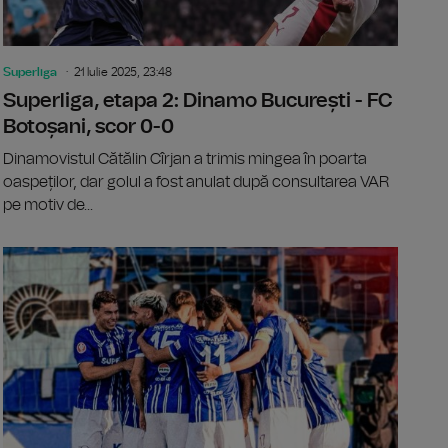
Superliga
21 Iulie 2025, 23:48
Superliga, etapa 2: Dinamo București - FC
Botoșani, scor 0-0
Dinamovistul Cătălin Cîrjan a trimis mingea în poarta
oaspeților, dar golul a fost anulat după consultarea VAR
pe motiv de...
a, etapa 2: Unirea Slobozia - FK Csikszereda, 6-1
Superliga, 