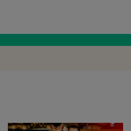
Radio Român
Fundașu