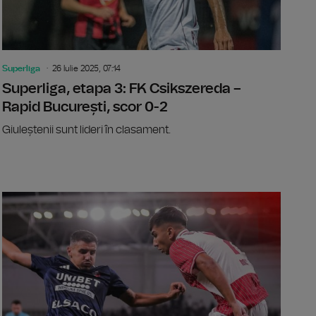
Superliga
26 Iulie 2025, 07:14
Superliga, etapa 3: FK Csikszereda –
Rapid București, scor 0-2
Giuleștenii sunt lideri în clasament.
a, etapa 3: Metaloglobus București - Petrolul Ploiești, scor 0-3
Etapa a 3-a 