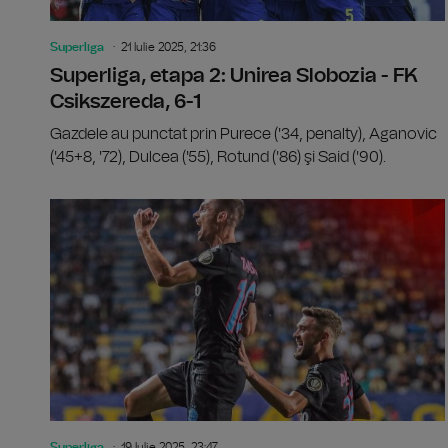
Superliga
21 Iulie 2025, 21:36
Superliga, etapa 2: Unirea Slobozia - FK
Csikszereda, 6-1
Gazdele au punctat prin Purece ('34, penalty), Aganovic
('45+8, '72), Dulcea ('55), Rotund ('86) şi Said ('90).
Superliga
19 Iulie 2025, 23:47