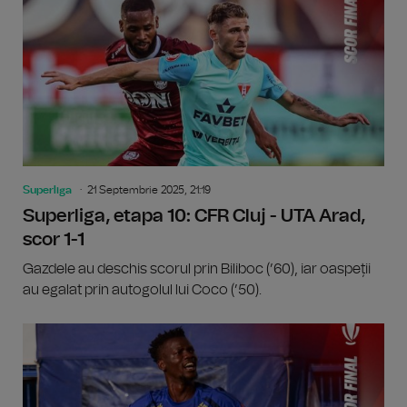
Superliga
21 Septembrie 2025, 21:19
Superliga, etapa 10: CFR Cluj - UTA Arad,
scor 1-1
Gazdele au deschis scorul prin Biliboc (’60), iar oaspeții
au egalat prin autogolul lui Coco (’50).