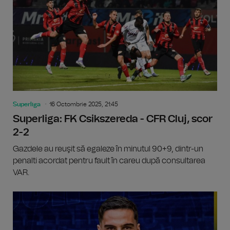
Superliga
16 Octombrie 2025, 21:45
Superliga: FK Csikszereda - CFR Cluj, scor
2-2
Gazdele au reuşit să egaleze în minutul 90+9, dintr-un
penalti acordat pentru fault în careu după consultarea
VAR.