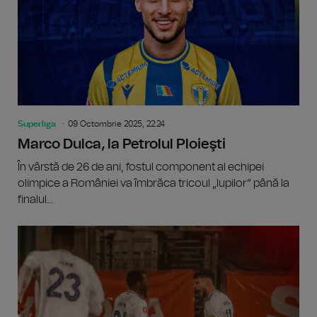
Superliga
09 Octombrie 2025, 22:24
Marco Dulca, la Petrolul Ploieşti
În vârstă de 26 de ani, fostul component al echipei
olimpice a României va îmbrăca tricoul „lupilor” până la
finalul...