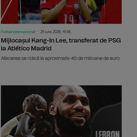
Fotbal internațional
25 Iulie 2026, 15:48
Mijlocașul Kang-In Lee, transferat de PSG
la Atlético Madrid
Afacerea se ridică la aproximativ 40 de milioane de euro.
a, etapa 2: FC Argeș - Petrolul Ploiești, scor 1-0
SuperLiga, 