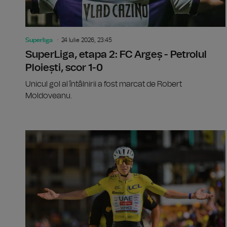
Superliga
24 Iulie 2026, 23:45
SuperLiga, etapa 2: FC Argeș - Petrolul
Ploiești, scor 1-0
Unicul gol al întâlnirii a fost marcat de Robert
Moldoveanu.