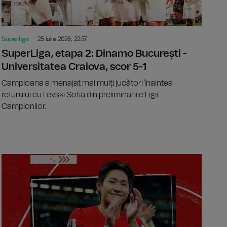
Superliga
25 Iulie 2026, 22:57
SuperLiga, etapa 2: Dinamo București -
Universitatea Craiova, scor 5-1
Campioana a menajat mai mulți jucători înaintea
returului cu Levski Sofia din preliminariile Ligii
Campionilor.
ranței 2026: Ecuadorianul Richard Carapaz câștigă etapa a 20-
SuperLiga,