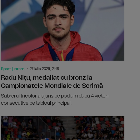
Sport | intern
27 Iulie 2026, 21:18
Radu Nițu, medaliat cu bronz la
Campionatele Mondiale de Scrimă
Sabrerul tricolor a ajuns pe podium după 4 victorii
consecutive pe tabloul principal.
a, etapa 2: CFR Cluj - FC Voluntari, scor 5-0
Sorana Cîrs