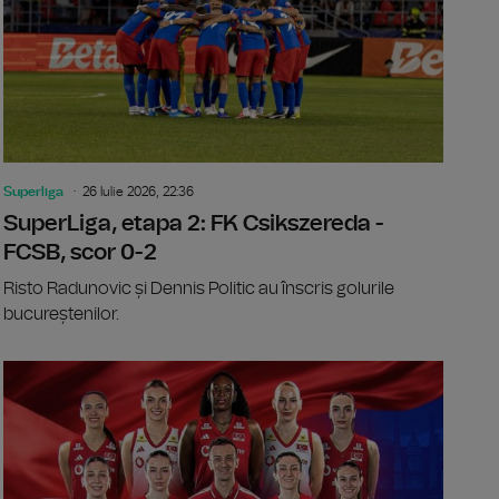
Superliga
26 Iulie 2026, 22:36
SuperLiga, etapa 2: FK Csikszereda -
FCSB, scor 0-2
Risto Radunovic și Dennis Politic au înscris golurile
bucureștenilor.
a 5-a oară, Tadej Pogačar câștigă Turul Franţei
SuperLiga, 