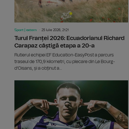
Sport | extern
25 Iulie 2026, 21:21
Turul Franței 2026: Ecuadorianul Richard
Carapaz câștigă etapa a 20-a
Rutierul echipei EF Education-EasyPost a parcurs
traseul de 170,9 kilometri, cu plecare din Le Bourg-
d’Oisans, și a obținut a...