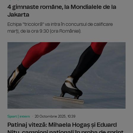
4 gimnaste române, la Mondialele de la
Jakarta
Echipa "tricoloră" va intra în concursul de calificare
marți, de la ora 9:30 (ora României).
Sport | intern
20 Octombrie 2025, 10:39
Patinaj viteză: Mihaela Hogaș și Eduard
Nițu, campioni naționali în proba de sprint